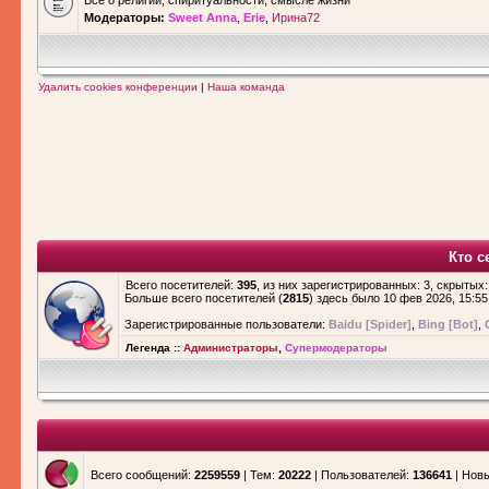
Все о религии, спиритуальности, смысле жизни
Модераторы:
Sweet Anna
,
Erie
,
Ирина72
Удалить cookies конференции
|
Наша команда
Кто с
Всего посетителей:
395
, из них зарегистрированных: 3, скрытых:
Больше всего посетителей (
2815
) здесь было 10 фев 2026, 15:55
Зарегистрированные пользователи:
Baidu [Spider]
,
Bing [Bot]
,
Легенда ::
Администраторы
,
Супермодераторы
Всего сообщений:
2259559
| Тем:
20222
| Пользователей:
136641
| Нов