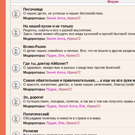
Форум
Песочница
О наших детях, их успехах и наших беспокойствах.
Модераторы:
Sweet Anna
,
Ирина72
На нашей кухне и не только
Рецепты, советы и все о разной вкуснятине.
Здесь также можно обсудить все виды кухонной и прочей бытовой техн
Модераторы:
Sweet Anna
,
Ирина72
Всяко-Разно
О делах наших семейных и личных. Все, что не вошло в другие разделы.
Модераторы:
Пудик
,
Erie
,
Ирина72
Где ты, доктор Айболит?
О здоровье, лекарствах и разных стредствах против болезней.
Модераторы:
Sweet Anna
,
Ирина72
Самая обаятельная и привлекательная, ... а еще на все руки м
О красоте, косметике, диетах, а также наших увлечениях, благоустройс
Модераторы:
Пудик
,
Ирина72
Эх, дороги!
О путешествиях, поездках, полетах, а так же о том как получить права 
Модераторы:
Пудик
,
Sweet Anna
,
Erie
,
Ирина72
Политический
Обсуждаем политику и новости в стране и в мире.
Модераторы:
Пудик
,
Erie
,
Ирина72
Религия