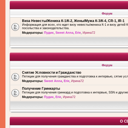
Форум
Виза Невесты/Жениха К-1/К-2, Жены/Мужа К-3/К-4, CR-1, IR-1
Информация для всех, кто ждет визу невесты/жениха К-1 и визу детей К
посольства и законодательства.
Модераторы:
Пудик
,
Sweet Anna
,
Erie
,
Ирина72
Форум
Снятие Условности и Гражданство
Петиции для получения гражданства и подготовка к интервью, сятие ус
Модераторы:
Sweet Anna
,
Erie
,
Ирина72
Получение Гринкарты
Петиции для получения гринкард и подготовка к интервью, SSN и други
Модераторы:
Пудик
,
Erie
,
Ирина72
О С