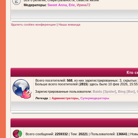
Все о религии, спиритуальности, смысле жизни
Модераторы:
Sweet Anna
,
Erie
,
Ирина72
Удалить cookies конференции
|
Наша команда
Кто с
Всего посетителей:
568
, из них зарегистрированных: 3, скрытых:
Больше всего посетителей (
2815
) здесь было 10 фев 2026, 15:55
Зарегистрированные пользователи:
Baidu [Spider]
,
Bing [Bot]
,
Легенда ::
Администраторы
,
Супермодераторы
Всего сообщений:
2259332
| Тем:
20221
| Пользователей:
136641
| Нов