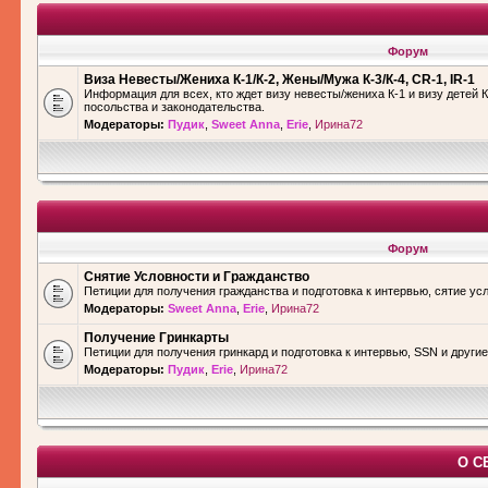
Форум
Виза Невесты/Жениха К-1/К-2, Жены/Мужа К-3/К-4, CR-1, IR-1
Информация для всех, кто ждет визу невесты/жениха К-1 и визу детей К
посольства и законодательства.
Модераторы:
Пудик
,
Sweet Anna
,
Erie
,
Ирина72
Форум
Снятие Условности и Гражданство
Петиции для получения гражданства и подготовка к интервью, сятие ус
Модераторы:
Sweet Anna
,
Erie
,
Ирина72
Получение Гринкарты
Петиции для получения гринкард и подготовка к интервью, SSN и други
Модераторы:
Пудик
,
Erie
,
Ирина72
О С