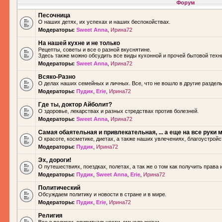
Форум
Песочница
О наших детях, их успехах и наших беспокойствах.
Модераторы:
Sweet Anna
,
Ирина72
На нашей кухне и не только
Рецепты, советы и все о разной вкуснятине.
Здесь также можно обсудить все виды кухонной и прочей бытовой техн
Модераторы:
Sweet Anna
,
Ирина72
Всяко-Разно
О делах наших семейных и личных. Все, что не вошло в другие разделы.
Модераторы:
Пудик
,
Erie
,
Ирина72
Где ты, доктор Айболит?
О здоровье, лекарствах и разных стредствах против болезней.
Модераторы:
Sweet Anna
,
Ирина72
Самая обаятельная и привлекательная, ... а еще на все руки м
О красоте, косметике, диетах, а также наших увлечениях, благоустройс
Модераторы:
Пудик
,
Ирина72
Эх, дороги!
О путешествиях, поездках, полетах, а так же о том как получить права 
Модераторы:
Пудик
,
Sweet Anna
,
Erie
,
Ирина72
Политический
Обсуждаем политику и новости в стране и в мире.
Модераторы:
Пудик
,
Erie
,
Ирина72
Религия