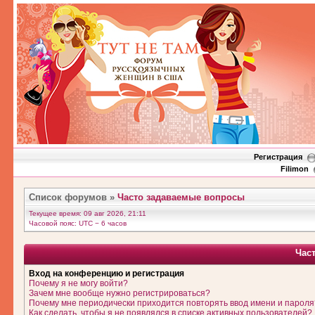
Регистрация
Filimon
Список форумов
»
Часто задаваемые вопросы
Текущее время: 09 авг 2026, 21:11
Часовой пояс: UTC − 6 часов
Час
Вход на конференцию и регистрация
Почему я не могу войти?
Зачем мне вообще нужно регистрироваться?
Почему мне периодически приходится повторять ввод имени и пароля
Как сделать, чтобы я не появлялся в списке активных пользователей?