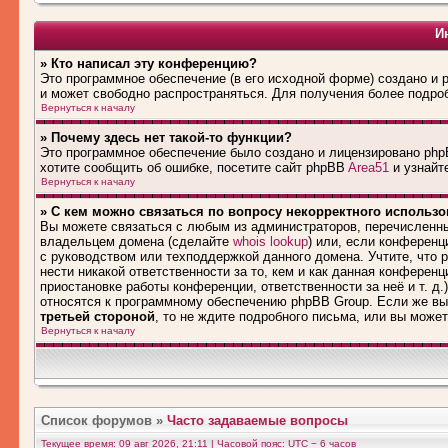
И
» Кто написал эту конференцию?
Это программное обеспечение (в его исходной форме) создано и
и может свободно распространяться. Для получения более подро
Вернуться к началу
» Почему здесь нет такой-то функции?
Это программное обеспечение было создано и лицензировано phpB
хотите сообщить об ошибке, посетите сайт phpBB
Area51
и узнайте
Вернуться к началу
» С кем можно связаться по вопросу некорректного использ
Вы можете связаться с любым из администраторов, перечисленны
владельцем домена (сделайте
whois lookup
) или, если конференци
с руководством или техподдержкой данного домена. Учтите, что
нести никакой ответственности за то, кем и как данная конферен
приостановке работы конференции, ответственности за неё и т. д.
относятся к программному обеспечению phpBB Group. Если же вы
третьей стороной
, то не ждите подробного письма, или вы може
Вернуться к началу
Список форумов
»
Часто задаваемые вопросы
Текущее время: 09 авг 2026, 21:11 | Часовой пояс: UTC − 6 часов