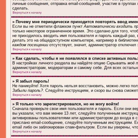
личные сообщения, отправка email-сообщений, участие в группах и
сделать.
Вернуться к началу
» Почему мне периодически приходится повторять ввод име
Если вы не отметили флажком пункт
Автоматически входить пр
только некоторое ограниченное время. Это сделано для того, что
не приходилось вводить имя пользователя и пароль каждый раз,
делать это на общедоступном компьютере, например в библиотеке,
каждом посещении
отсутствует, значит, администратор отключил
Вернуться к началу
» Как сделать, чтобы я не появлялся в списке активных поль
В настройках личного раздела вы найдёте опцию
Скрывать моё п
администраторам, модераторам и самому себе. Для всех осталь
Вернуться к началу
» Я забыл пароль!
Не паникуйте! Хотя пароль нельзя восстановить, можно легко по
Забыли пароль?
. Следуйте инструкциям, и скоро вы снова сможе
Вернуться к началу
» Я только что зарегистрировался, но не могу войти!
Сначала проверьте свои имя пользователя и пароль. Если они в
вы указали, что вам менее 13 лет, следуйте полученным инструк
активированы пользователями или администратором до входа в с
прислано email-сообщение, следуйте полученным инструкциям. Ес
email либо он заблокирован спам-фильтром. Если вы уверены, чт
Вернуться к началу