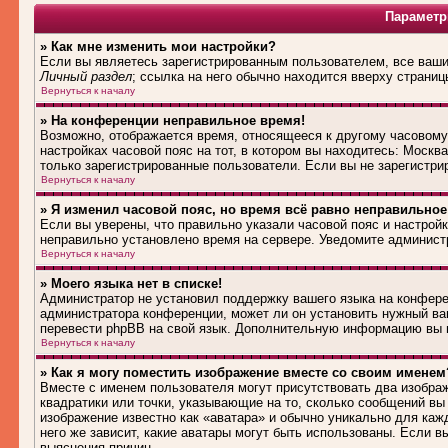
Параметр
» Как мне изменить мои настройки?
Если вы являетесь зарегистрированным пользователем, все ваши 
Личный раздел
; ссылка на него обычно находится вверху страниц
Вернуться к началу
» На конференции неправильное время!
Возможно, отображается время, относящееся к другому часовому п
настройках часовой пояс на тот, в котором вы находитесь: Москва,
только зарегистрированные пользователи. Если вы не зарегистри
Вернуться к началу
» Я изменил часовой пояс, но время всё равно неправильное
Если вы уверены, что правильно указали часовой пояс и настройк
неправильно установлено время на сервере. Уведомите админист
Вернуться к началу
» Моего языка нет в списке!
Администратор не установил поддержку вашего языка на конферен
администратора конференции, может ли он установить нужный вам
перевести phpBB на свой язык. Дополнительную информацию вы м
Вернуться к началу
» Как я могу поместить изображение вместе со своим именем
Вместе с именем пользователя могут присутствовать два изображ
квадратики или точки, указывающие на то, сколько сообщений вы 
изображение известно как «аватара» и обычно уникально для каж
него же зависит, какие аватары могут быть использованы. Если 
выяснения причин.