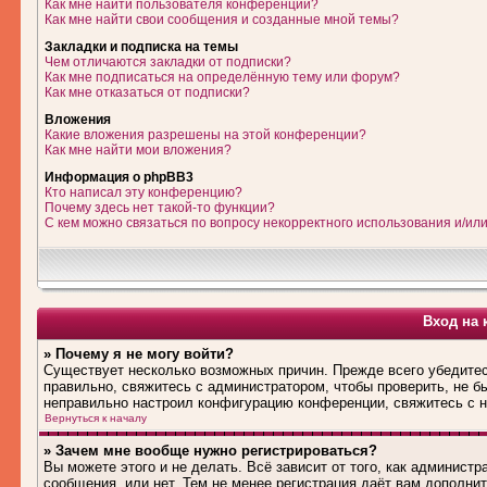
Как мне найти пользователя конференции?
Как мне найти свои сообщения и созданные мной темы?
Закладки и подписка на темы
Чем отличаются закладки от подписки?
Как мне подписаться на определённую тему или форум?
Как мне отказаться от подписки?
Вложения
Какие вложения разрешены на этой конференции?
Как мне найти мои вложения?
Информация о phpBB3
Кто написал эту конференцию?
Почему здесь нет такой-то функции?
С кем можно связаться по вопросу некорректного использования и/ил
Вход на 
» Почему я не могу войти?
Существует несколько возможных причин. Прежде всего убедитес
правильно, свяжитесь с администратором, чтобы проверить, не б
неправильно настроил конфигурацию конференции, свяжитесь с н
Вернуться к началу
» Зачем мне вообще нужно регистрироваться?
Вы можете этого и не делать. Всё зависит от того, как админис
сообщения, или нет. Тем не менее регистрация даёт вам дополн