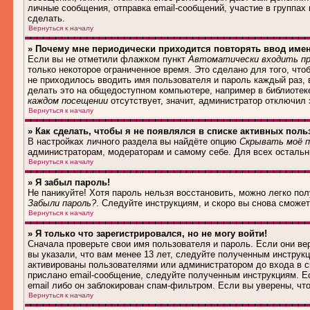
личные сообщения, отправка email-сообщений, участие в группах и
сделать.
Вернуться к началу
» Почему мне периодически приходится повторять ввод име
Если вы не отметили флажком пункт
Автоматически входить пр
только некоторое ограниченное время. Это сделано для того, что
не приходилось вводить имя пользователя и пароль каждый раз,
делать это на общедоступном компьютере, например в библиотеке,
каждом посещении
отсутствует, значит, администратор отключил
Вернуться к началу
» Как сделать, чтобы я не появлялся в списке активных поль
В настройках личного раздела вы найдёте опцию
Скрывать моё п
администраторам, модераторам и самому себе. Для всех осталь
Вернуться к началу
» Я забыл пароль!
Не паникуйте! Хотя пароль нельзя восстановить, можно легко по
Забыли пароль?
. Следуйте инструкциям, и скоро вы снова сможе
Вернуться к началу
» Я только что зарегистрировался, но не могу войти!
Сначала проверьте свои имя пользователя и пароль. Если они в
вы указали, что вам менее 13 лет, следуйте полученным инструк
активированы пользователями или администратором до входа в с
прислано email-сообщение, следуйте полученным инструкциям. Ес
email либо он заблокирован спам-фильтром. Если вы уверены, чт
Вернуться к началу