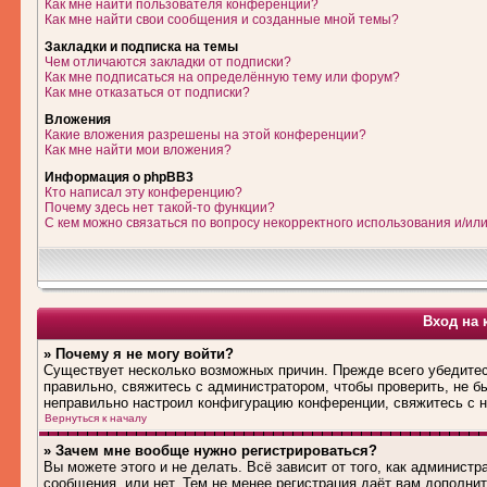
Как мне найти пользователя конференции?
Как мне найти свои сообщения и созданные мной темы?
Закладки и подписка на темы
Чем отличаются закладки от подписки?
Как мне подписаться на определённую тему или форум?
Как мне отказаться от подписки?
Вложения
Какие вложения разрешены на этой конференции?
Как мне найти мои вложения?
Информация о phpBB3
Кто написал эту конференцию?
Почему здесь нет такой-то функции?
С кем можно связаться по вопросу некорректного использования и/ил
Вход на 
» Почему я не могу войти?
Существует несколько возможных причин. Прежде всего убедитес
правильно, свяжитесь с администратором, чтобы проверить, не б
неправильно настроил конфигурацию конференции, свяжитесь с н
Вернуться к началу
» Зачем мне вообще нужно регистрироваться?
Вы можете этого и не делать. Всё зависит от того, как админис
сообщения, или нет. Тем не менее регистрация даёт вам дополн