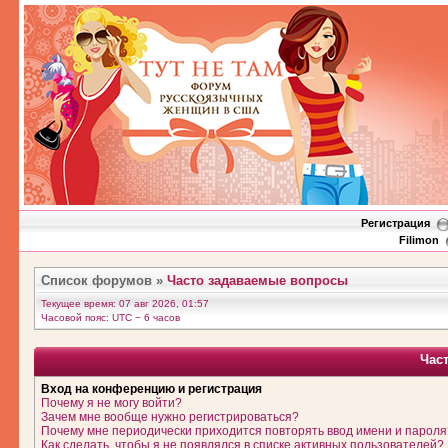
Регистрация
Filimon
Список форумов
»
Часто задаваемые вопросы
Текущее время: 07 авг 2026, 01:57
Часовой пояс: UTC − 6 часов
Час
Вход на конференцию и регистрация
Почему я не могу войти?
Зачем мне вообще нужно регистрироваться?
Почему мне периодически приходится повторять ввод имени и пароля
Как сделать, чтобы я не появлялся в списке активных пользователей?