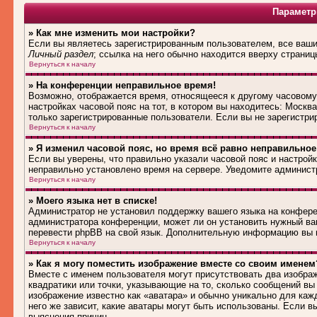
Параметр
» Как мне изменить мои настройки?
Если вы являетесь зарегистрированным пользователем, все ваши 
Личный раздел
; ссылка на него обычно находится вверху страниц
Вернуться к началу
» На конференции неправильное время!
Возможно, отображается время, относящееся к другому часовому п
настройках часовой пояс на тот, в котором вы находитесь: Москва,
только зарегистрированные пользователи. Если вы не зарегистри
Вернуться к началу
» Я изменил часовой пояс, но время всё равно неправильное
Если вы уверены, что правильно указали часовой пояс и настройк
неправильно установлено время на сервере. Уведомите админист
Вернуться к началу
» Моего языка нет в списке!
Администратор не установил поддержку вашего языка на конферен
администратора конференции, может ли он установить нужный вам
перевести phpBB на свой язык. Дополнительную информацию вы м
Вернуться к началу
» Как я могу поместить изображение вместе со своим именем
Вместе с именем пользователя могут присутствовать два изображ
квадратики или точки, указывающие на то, сколько сообщений вы 
изображение известно как «аватара» и обычно уникально для каж
него же зависит, какие аватары могут быть использованы. Если 
выяснения причин.