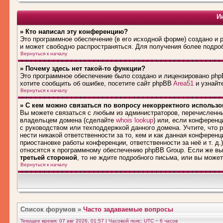
И
» Кто написал эту конференцию?
Это программное обеспечение (в его исходной форме) создано и
и может свободно распространяться. Для получения более подро
Вернуться к началу
» Почему здесь нет такой-то функции?
Это программное обеспечение было создано и лицензировано phpB
хотите сообщить об ошибке, посетите сайт phpBB
Area51
и узнайте
Вернуться к началу
» С кем можно связаться по вопросу некорректного использ
Вы можете связаться с любым из администраторов, перечисленны
владельцем домена (сделайте
whois lookup
) или, если конференци
с руководством или техподдержкой данного домена. Учтите, что
нести никакой ответственности за то, кем и как данная конферен
приостановке работы конференции, ответственности за неё и т. д.
относятся к программному обеспечению phpBB Group. Если же вы
третьей стороной
, то не ждите подробного письма, или вы може
Вернуться к началу
Список форумов
»
Часто задаваемые вопросы
Текущее время: 07 авг 2026, 01:57 | Часовой пояс: UTC − 6 часов