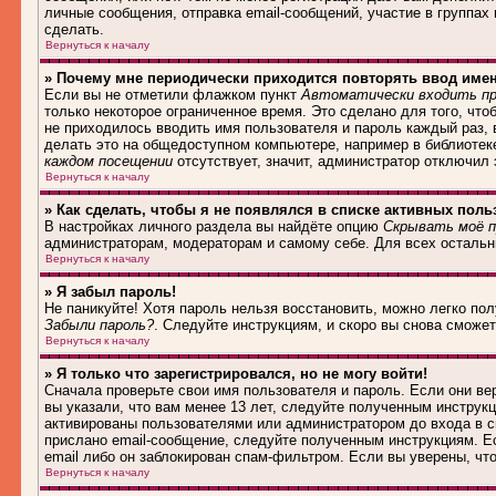
личные сообщения, отправка email-сообщений, участие в группах и
сделать.
Вернуться к началу
» Почему мне периодически приходится повторять ввод име
Если вы не отметили флажком пункт
Автоматически входить пр
только некоторое ограниченное время. Это сделано для того, что
не приходилось вводить имя пользователя и пароль каждый раз,
делать это на общедоступном компьютере, например в библиотеке,
каждом посещении
отсутствует, значит, администратор отключил
Вернуться к началу
» Как сделать, чтобы я не появлялся в списке активных поль
В настройках личного раздела вы найдёте опцию
Скрывать моё п
администраторам, модераторам и самому себе. Для всех осталь
Вернуться к началу
» Я забыл пароль!
Не паникуйте! Хотя пароль нельзя восстановить, можно легко по
Забыли пароль?
. Следуйте инструкциям, и скоро вы снова сможе
Вернуться к началу
» Я только что зарегистрировался, но не могу войти!
Сначала проверьте свои имя пользователя и пароль. Если они в
вы указали, что вам менее 13 лет, следуйте полученным инструк
активированы пользователями или администратором до входа в с
прислано email-сообщение, следуйте полученным инструкциям. Ес
email либо он заблокирован спам-фильтром. Если вы уверены, чт
Вернуться к началу