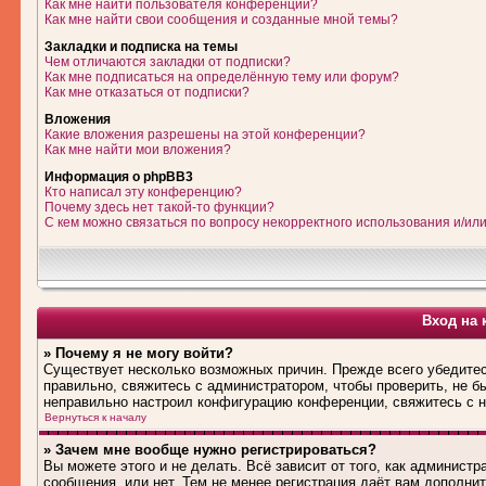
Как мне найти пользователя конференции?
Как мне найти свои сообщения и созданные мной темы?
Закладки и подписка на темы
Чем отличаются закладки от подписки?
Как мне подписаться на определённую тему или форум?
Как мне отказаться от подписки?
Вложения
Какие вложения разрешены на этой конференции?
Как мне найти мои вложения?
Информация о phpBB3
Кто написал эту конференцию?
Почему здесь нет такой-то функции?
С кем можно связаться по вопросу некорректного использования и/ил
Вход на 
» Почему я не могу войти?
Существует несколько возможных причин. Прежде всего убедитес
правильно, свяжитесь с администратором, чтобы проверить, не б
неправильно настроил конфигурацию конференции, свяжитесь с н
Вернуться к началу
» Зачем мне вообще нужно регистрироваться?
Вы можете этого и не делать. Всё зависит от того, как админис
сообщения, или нет. Тем не менее регистрация даёт вам дополн