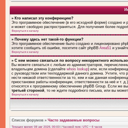
И
» Кто написал эту конференцию?
Это программное обеспечение (в его исходной форме) создано и
и может свободно распространяться. Для получения более подро
Вернуться к началу
» Почему здесь нет такой-то функции?
Это программное обеспечение было создано и лицензировано phpB
хотите сообщить об ошибке, посетите сайт phpBB
Area51
и узнайте
Вернуться к началу
» С кем можно связаться по вопросу некорректного использ
Вы можете связаться с любым из администраторов, перечисленны
владельцем домена (сделайте
whois lookup
) или, если конференци
с руководством или техподдержкой данного домена. Учтите, что
нести никакой ответственности за то, кем и как данная конферен
приостановке работы конференции, ответственности за неё и т. д.
относятся к программному обеспечению phpBB Group. Если же вы
третьей стороной
, то не ждите подробного письма, или вы може
Вернуться к началу
Список форумов
»
Часто задаваемые вопросы
Текущее время: 08 авг 2026, 00:03 | Часовой пояс: UTC − 6 часов