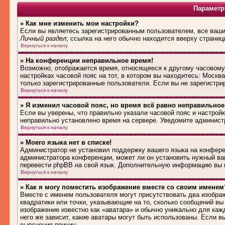
Параметр
» Как мне изменить мои настройки?
Если вы являетесь зарегистрированным пользователем, все ваши 
Личный раздел
; ссылка на него обычно находится вверху страниц
Вернуться к началу
» На конференции неправильное время!
Возможно, отображается время, относящееся к другому часовому п
настройках часовой пояс на тот, в котором вы находитесь: Москва,
только зарегистрированные пользователи. Если вы не зарегистри
Вернуться к началу
» Я изменил часовой пояс, но время всё равно неправильное
Если вы уверены, что правильно указали часовой пояс и настройк
неправильно установлено время на сервере. Уведомите админист
Вернуться к началу
» Моего языка нет в списке!
Администратор не установил поддержку вашего языка на конферен
администратора конференции, может ли он установить нужный вам
перевести phpBB на свой язык. Дополнительную информацию вы м
Вернуться к началу
» Как я могу поместить изображение вместе со своим именем
Вместе с именем пользователя могут присутствовать два изображ
квадратики или точки, указывающие на то, сколько сообщений вы 
изображение известно как «аватара» и обычно уникально для каж
него же зависит, какие аватары могут быть использованы. Если 
выяснения причин.