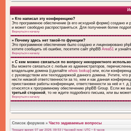
И
» Кто написал эту конференцию?
Это программное обеспечение (в его исходной форме) создано и
и может свободно распространяться. Для получения более подро
Вернуться к началу
» Почему здесь нет такой-то функции?
Это программное обеспечение было создано и лицензировано phpB
хотите сообщить об ошибке, посетите сайт phpBB
Area51
и узнайте
Вернуться к началу
» С кем можно связаться по вопросу некорректного использ
Вы можете связаться с любым из администраторов, перечисленны
владельцем домена (сделайте
whois lookup
) или, если конференци
с руководством или техподдержкой данного домена. Учтите, что
нести никакой ответственности за то, кем и как данная конферен
приостановке работы конференции, ответственности за неё и т. д.
относятся к программному обеспечению phpBB Group. Если же вы
третьей стороной
, то не ждите подробного письма, или вы може
Вернуться к началу
Список форумов
»
Часто задаваемые вопросы
Текущее время: 07 авг 2026, 09:53 | Часовой пояс: UTC − 6 часов