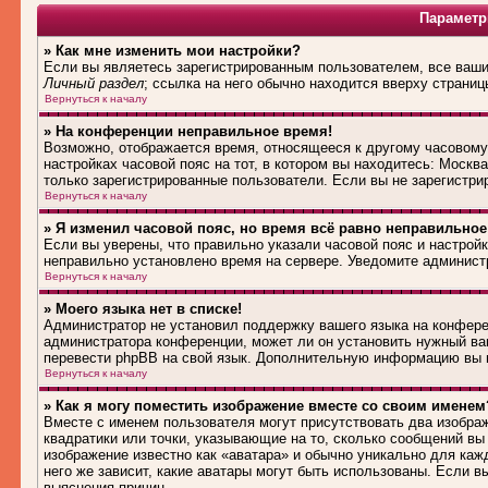
Параметр
» Как мне изменить мои настройки?
Если вы являетесь зарегистрированным пользователем, все ваши 
Личный раздел
; ссылка на него обычно находится вверху страниц
Вернуться к началу
» На конференции неправильное время!
Возможно, отображается время, относящееся к другому часовому п
настройках часовой пояс на тот, в котором вы находитесь: Москва,
только зарегистрированные пользователи. Если вы не зарегистри
Вернуться к началу
» Я изменил часовой пояс, но время всё равно неправильное
Если вы уверены, что правильно указали часовой пояс и настройк
неправильно установлено время на сервере. Уведомите админист
Вернуться к началу
» Моего языка нет в списке!
Администратор не установил поддержку вашего языка на конферен
администратора конференции, может ли он установить нужный вам
перевести phpBB на свой язык. Дополнительную информацию вы м
Вернуться к началу
» Как я могу поместить изображение вместе со своим именем
Вместе с именем пользователя могут присутствовать два изображ
квадратики или точки, указывающие на то, сколько сообщений вы 
изображение известно как «аватара» и обычно уникально для каж
него же зависит, какие аватары могут быть использованы. Если 
выяснения причин.