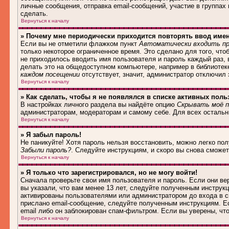
личные сообщения, отправка email-сообщений, участие в группах и
сделать.
Вернуться к началу
» Почему мне периодически приходится повторять ввод име
Если вы не отметили флажком пункт
Автоматически входить пр
только некоторое ограниченное время. Это сделано для того, что
не приходилось вводить имя пользователя и пароль каждый раз,
делать это на общедоступном компьютере, например в библиотеке,
каждом посещении
отсутствует, значит, администратор отключил
Вернуться к началу
» Как сделать, чтобы я не появлялся в списке активных поль
В настройках личного раздела вы найдёте опцию
Скрывать моё п
администраторам, модераторам и самому себе. Для всех осталь
Вернуться к началу
» Я забыл пароль!
Не паникуйте! Хотя пароль нельзя восстановить, можно легко по
Забыли пароль?
. Следуйте инструкциям, и скоро вы снова сможе
Вернуться к началу
» Я только что зарегистрировался, но не могу войти!
Сначала проверьте свои имя пользователя и пароль. Если они в
вы указали, что вам менее 13 лет, следуйте полученным инструк
активированы пользователями или администратором до входа в с
прислано email-сообщение, следуйте полученным инструкциям. Ес
email либо он заблокирован спам-фильтром. Если вы уверены, чт
Вернуться к началу