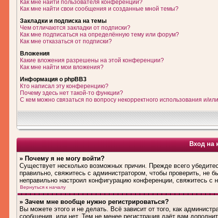
Как мне найти пользователя конференции?
Как мне найти свои сообщения и созданные мной темы?
Закладки и подписка на темы
Чем отличаются закладки от подписки?
Как мне подписаться на определённую тему или форум?
Как мне отказаться от подписки?
Вложения
Какие вложения разрешены на этой конференции?
Как мне найти мои вложения?
Информация о phpBB3
Кто написал эту конференцию?
Почему здесь нет такой-то функции?
С кем можно связаться по вопросу некорректного использования и/ил
Вход на 
» Почему я не могу войти?
Существует несколько возможных причин. Прежде всего убедитес
правильно, свяжитесь с администратором, чтобы проверить, не б
неправильно настроил конфигурацию конференции, свяжитесь с н
Вернуться к началу
» Зачем мне вообще нужно регистрироваться?
Вы можете этого и не делать. Всё зависит от того, как админис
сообщения, или нет. Тем не менее регистрация даёт вам дополн