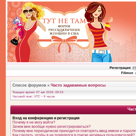
Регистрация
Filimon
Список форумов
»
Часто задаваемые вопросы
Текущее время: 07 авг 2026, 09:53
Часовой пояс: UTC − 6 часов
Час
Вход на конференцию и регистрация
Почему я не могу войти?
Зачем мне вообще нужно регистрироваться?
Почему мне периодически приходится повторять ввод имени и пароля
Как сделать, чтобы я не появлялся в списке активных пользователей?