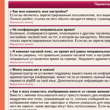
Параметр
» Как мне изменить мои настройки?
Если вы являетесь зарегистрированным пользователем, все ваши 
Личный раздел
; ссылка на него обычно находится вверху страниц
Вернуться к началу
» На конференции неправильное время!
Возможно, отображается время, относящееся к другому часовому п
настройках часовой пояс на тот, в котором вы находитесь: Москва,
только зарегистрированные пользователи. Если вы не зарегистри
Вернуться к началу
» Я изменил часовой пояс, но время всё равно неправильное
Если вы уверены, что правильно указали часовой пояс и настройк
неправильно установлено время на сервере. Уведомите админист
Вернуться к началу
» Моего языка нет в списке!
Администратор не установил поддержку вашего языка на конферен
администратора конференции, может ли он установить нужный вам
перевести phpBB на свой язык. Дополнительную информацию вы м
Вернуться к началу
» Как я могу поместить изображение вместе со своим именем
Вместе с именем пользователя могут присутствовать два изображ
квадратики или точки, указывающие на то, сколько сообщений вы 
изображение известно как «аватара» и обычно уникально для каж
него же зависит, какие аватары могут быть использованы. Если 
выяснения причин.