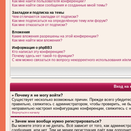
Как мне найти пользователя конференции?
Как мне найти свои сообщения и созданные мной темы?
Закладки и подписка на темы
Чем отличаются закладки от подписки?
Как мне подписаться на определённую тему или форум?
Как мне отказаться от подписки?
Вложения
Какие вложения разрешены на этой конференции?
Как мне найти мои вложения?
Информация о phpBB3
Кто написал эту конференцию?
Почему здесь нет такой-то функции?
С кем можно связаться по вопросу некорректного использования и/ил
Вход на 
» Почему я не могу войти?
Существует несколько возможных причин. Прежде всего убедитес
правильно, свяжитесь с администратором, чтобы проверить, не б
неправильно настроил конфигурацию конференции, свяжитесь с н
Вернуться к началу
» Зачем мне вообще нужно регистрироваться?
Вы можете этого и не делать. Всё зависит от того, как админис
сообщения, или нет. Тем не менее регистрация даёт вам дополн