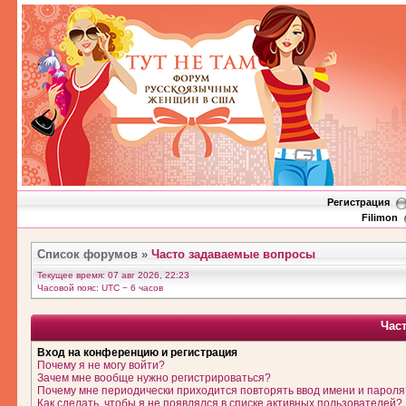
Регистрация
Filimon
Список форумов
»
Часто задаваемые вопросы
Текущее время: 07 авг 2026, 22:23
Часовой пояс: UTC − 6 часов
Час
Вход на конференцию и регистрация
Почему я не могу войти?
Зачем мне вообще нужно регистрироваться?
Почему мне периодически приходится повторять ввод имени и пароля
Как сделать, чтобы я не появлялся в списке активных пользователей?