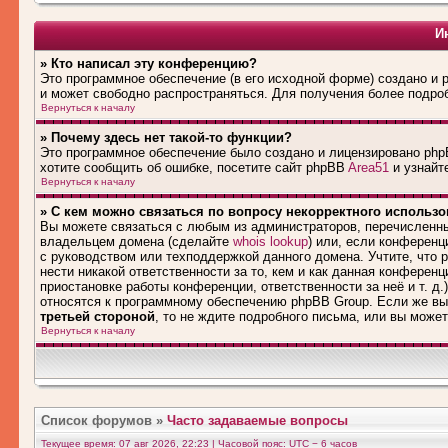
И
» Кто написал эту конференцию?
Это программное обеспечение (в его исходной форме) создано и
и может свободно распространяться. Для получения более подро
Вернуться к началу
» Почему здесь нет такой-то функции?
Это программное обеспечение было создано и лицензировано phpB
хотите сообщить об ошибке, посетите сайт phpBB
Area51
и узнайте
Вернуться к началу
» С кем можно связаться по вопросу некорректного использ
Вы можете связаться с любым из администраторов, перечисленны
владельцем домена (сделайте
whois lookup
) или, если конференци
с руководством или техподдержкой данного домена. Учтите, что
нести никакой ответственности за то, кем и как данная конферен
приостановке работы конференции, ответственности за неё и т. д.
относятся к программному обеспечению phpBB Group. Если же вы
третьей стороной
, то не ждите подробного письма, или вы може
Вернуться к началу
Список форумов
»
Часто задаваемые вопросы
Текущее время: 07 авг 2026, 22:23 | Часовой пояс: UTC − 6 часов