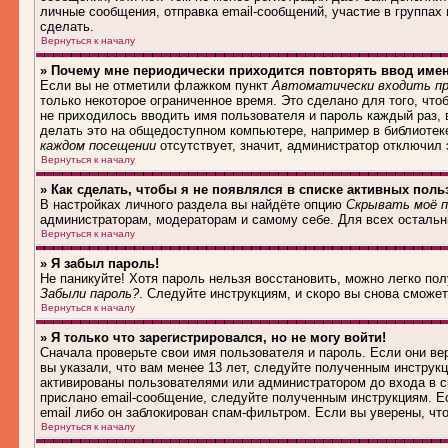
личные сообщения, отправка email-сообщений, участие в группах и
сделать.
Вернуться к началу
» Почему мне периодически приходится повторять ввод име
Если вы не отметили флажком пункт
Автоматически входить пр
только некоторое ограниченное время. Это сделано для того, что
не приходилось вводить имя пользователя и пароль каждый раз,
делать это на общедоступном компьютере, например в библиотеке,
каждом посещении
отсутствует, значит, администратор отключил
Вернуться к началу
» Как сделать, чтобы я не появлялся в списке активных поль
В настройках личного раздела вы найдёте опцию
Скрывать моё п
администраторам, модераторам и самому себе. Для всех осталь
Вернуться к началу
» Я забыл пароль!
Не паникуйте! Хотя пароль нельзя восстановить, можно легко по
Забыли пароль?
. Следуйте инструкциям, и скоро вы снова сможе
Вернуться к началу
» Я только что зарегистрировался, но не могу войти!
Сначала проверьте свои имя пользователя и пароль. Если они в
вы указали, что вам менее 13 лет, следуйте полученным инструк
активированы пользователями или администратором до входа в с
прислано email-сообщение, следуйте полученным инструкциям. Ес
email либо он заблокирован спам-фильтром. Если вы уверены, чт
Вернуться к началу