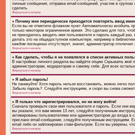
личные сообщения, отправка email-сообщений, участие в группах и
сделать.
Вернуться к началу
» Почему мне периодически приходится повторять ввод име
Если вы не отметили флажком пункт
Автоматически входить пр
только некоторое ограниченное время. Это сделано для того, что
не приходилось вводить имя пользователя и пароль каждый раз,
делать это на общедоступном компьютере, например в библиотеке,
каждом посещении
отсутствует, значит, администратор отключил
Вернуться к началу
» Как сделать, чтобы я не появлялся в списке активных поль
В настройках личного раздела вы найдёте опцию
Скрывать моё п
администраторам, модераторам и самому себе. Для всех осталь
Вернуться к началу
» Я забыл пароль!
Не паникуйте! Хотя пароль нельзя восстановить, можно легко по
Забыли пароль?
. Следуйте инструкциям, и скоро вы снова сможе
Вернуться к началу
» Я только что зарегистрировался, но не могу войти!
Сначала проверьте свои имя пользователя и пароль. Если они в
вы указали, что вам менее 13 лет, следуйте полученным инструк
активированы пользователями или администратором до входа в с
прислано email-сообщение, следуйте полученным инструкциям. Ес
email либо он заблокирован спам-фильтром. Если вы уверены, чт
Вернуться к началу