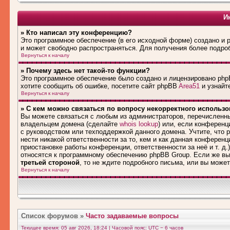
И
» Кто написал эту конференцию?
Это программное обеспечение (в его исходной форме) создано и
и может свободно распространяться. Для получения более подро
Вернуться к началу
» Почему здесь нет такой-то функции?
Это программное обеспечение было создано и лицензировано phpB
хотите сообщить об ошибке, посетите сайт phpBB
Area51
и узнайте
Вернуться к началу
» С кем можно связаться по вопросу некорректного использ
Вы можете связаться с любым из администраторов, перечисленны
владельцем домена (сделайте
whois lookup
) или, если конференци
с руководством или техподдержкой данного домена. Учтите, что
нести никакой ответственности за то, кем и как данная конферен
приостановке работы конференции, ответственности за неё и т. д.
относятся к программному обеспечению phpBB Group. Если же вы
третьей стороной
, то не ждите подробного письма, или вы може
Вернуться к началу
Список форумов
»
Часто задаваемые вопросы
Текущее время: 05 авг 2026, 18:24 | Часовой пояс: UTC − 6 часов