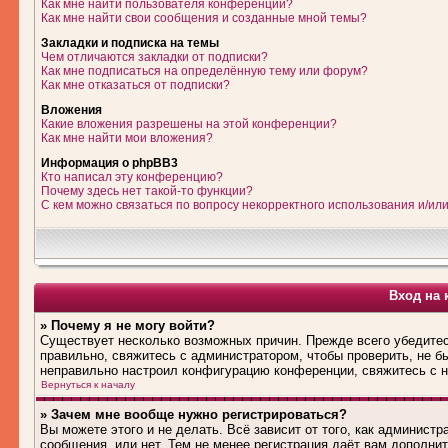
Как мне найти пользователя конференции?
Как мне найти свои сообщения и созданные мной темы?
Закладки и подписка на темы
Чем отличаются закладки от подписки?
Как мне подписаться на определённую тему или форум?
Как мне отказаться от подписки?
Вложения
Какие вложения разрешены на этой конференции?
Как мне найти мои вложения?
Информация о phpBB3
Кто написал эту конференцию?
Почему здесь нет такой-то функции?
С кем можно связаться по вопросу некорректного использования и/ил
Вход на 
» Почему я не могу войти?
Существует несколько возможных причин. Прежде всего убедитес
правильно, свяжитесь с администратором, чтобы проверить, не б
неправильно настроил конфигурацию конференции, свяжитесь с н
Вернуться к началу
» Зачем мне вообще нужно регистрироваться?
Вы можете этого и не делать. Всё зависит от того, как админис
сообщения, или нет. Тем не менее регистрация даёт вам дополн