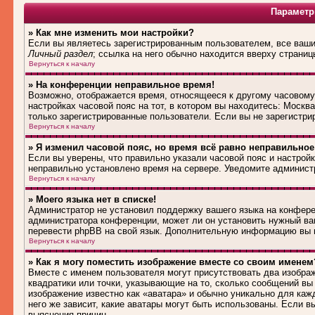
Параметр
» Как мне изменить мои настройки?
Если вы являетесь зарегистрированным пользователем, все ваши 
Личный раздел
; ссылка на него обычно находится вверху страниц
Вернуться к началу
» На конференции неправильное время!
Возможно, отображается время, относящееся к другому часовому п
настройках часовой пояс на тот, в котором вы находитесь: Москва,
только зарегистрированные пользователи. Если вы не зарегистри
Вернуться к началу
» Я изменил часовой пояс, но время всё равно неправильное
Если вы уверены, что правильно указали часовой пояс и настройк
неправильно установлено время на сервере. Уведомите админист
Вернуться к началу
» Моего языка нет в списке!
Администратор не установил поддержку вашего языка на конферен
администратора конференции, может ли он установить нужный вам
перевести phpBB на свой язык. Дополнительную информацию вы м
Вернуться к началу
» Как я могу поместить изображение вместе со своим именем
Вместе с именем пользователя могут присутствовать два изображ
квадратики или точки, указывающие на то, сколько сообщений вы 
изображение известно как «аватара» и обычно уникально для каж
него же зависит, какие аватары могут быть использованы. Если 
выяснения причин.