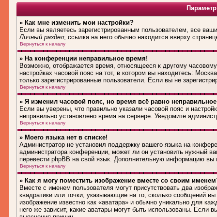
Параметр
» Как мне изменить мои настройки?
Если вы являетесь зарегистрированным пользователем, все ваши 
Личный раздел
; ссылка на него обычно находится вверху страниц
Вернуться к началу
» На конференции неправильное время!
Возможно, отображается время, относящееся к другому часовому п
настройках часовой пояс на тот, в котором вы находитесь: Москва,
только зарегистрированные пользователи. Если вы не зарегистри
Вернуться к началу
» Я изменил часовой пояс, но время всё равно неправильное
Если вы уверены, что правильно указали часовой пояс и настройк
неправильно установлено время на сервере. Уведомите админист
Вернуться к началу
» Моего языка нет в списке!
Администратор не установил поддержку вашего языка на конферен
администратора конференции, может ли он установить нужный вам
перевести phpBB на свой язык. Дополнительную информацию вы м
Вернуться к началу
» Как я могу поместить изображение вместе со своим именем
Вместе с именем пользователя могут присутствовать два изображ
квадратики или точки, указывающие на то, сколько сообщений вы 
изображение известно как «аватара» и обычно уникально для каж
него же зависит, какие аватары могут быть использованы. Если 
выяснения причин.