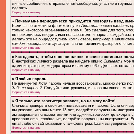
личные сообщения, отправка email-сообщений, участие в группах и
сделать.
Вернуться к началу
» Почему мне периодически приходится повторять ввод име
Если вы не отметили флажком пункт
Автоматически входить пр
только некоторое ограниченное время. Это сделано для того, что
не приходилось вводить имя пользователя и пароль каждый раз,
делать это на общедоступном компьютере, например в библиотеке,
каждом посещении
отсутствует, значит, администратор отключил
Вернуться к началу
» Как сделать, чтобы я не появлялся в списке активных поль
В настройках личного раздела вы найдёте опцию
Скрывать моё п
администраторам, модераторам и самому себе. Для всех осталь
Вернуться к началу
» Я забыл пароль!
Не паникуйте! Хотя пароль нельзя восстановить, можно легко по
Забыли пароль?
. Следуйте инструкциям, и скоро вы снова сможе
Вернуться к началу
» Я только что зарегистрировался, но не могу войти!
Сначала проверьте свои имя пользователя и пароль. Если они в
вы указали, что вам менее 13 лет, следуйте полученным инструк
активированы пользователями или администратором до входа в с
прислано email-сообщение, следуйте полученным инструкциям. Ес
email либо он заблокирован спам-фильтром. Если вы уверены, чт
Вернуться к началу