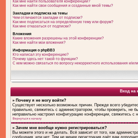
Как мне найти пользователя конференции?
Как мне найти свои сообщения и созданные мной темы?
Закладки и подписка на темы
Чем отличаются закладки от подписки?
Как мне подписаться на определённую тему или форум?
Как мне отказаться от подписки?
Вложения
Какие вложения разрешены на этой конференции?
Как мне найти мои вложения?
Информация о phpBB3
Кто написал эту конференцию?
Почему здесь нет такой-то функции?
С кем можно связаться по вопросу некорректного использования и/ил
Вход на 
» Почему я не могу войти?
Существует несколько возможных причин. Прежде всего убедитес
правильно, свяжитесь с администратором, чтобы проверить, не б
неправильно настроил конфигурацию конференции, свяжитесь с н
Вернуться к началу
» Зачем мне вообще нужно регистрироваться?
Вы можете этого и не делать. Всё зависит от того, как админис
сообщения, или нет. Тем не менее регистрация даёт вам дополн