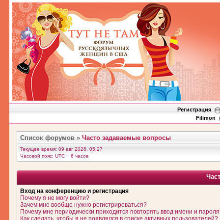
Регистрация
Filimon
Список форумов
»
Часто задаваемые вопросы
Текущее время: 09 авг 2026, 05:27
Часовой пояс: UTC − 6 часов
Час
Вход на конференцию и регистрация
Почему я не могу войти?
Зачем мне вообще нужно регистрироваться?
Почему мне периодически приходится повторять ввод имени и пароля
Как сделать, чтобы я не появлялся в списке активных пользователей?