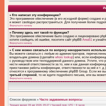
И
» Кто написал эту конференцию?
Это программное обеспечение (в его исходной форме) создано и
и может свободно распространяться. Для получения более подро
Вернуться к началу
» Почему здесь нет такой-то функции?
Это программное обеспечение было создано и лицензировано phpB
хотите сообщить об ошибке, посетите сайт phpBB
Area51
и узнайте
Вернуться к началу
» С кем можно связаться по вопросу некорректного использ
Вы можете связаться с любым из администраторов, перечисленны
владельцем домена (сделайте
whois lookup
) или, если конференци
с руководством или техподдержкой данного домена. Учтите, что
нести никакой ответственности за то, кем и как данная конферен
приостановке работы конференции, ответственности за неё и т. д.
относятся к программному обеспечению phpBB Group. Если же вы
третьей стороной
, то не ждите подробного письма, или вы може
Вернуться к началу
Список форумов
»
Часто задаваемые вопросы
Текущее время: 09 авг 2026, 05:27 | Часовой пояс: UTC − 6 часов