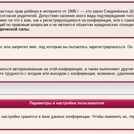
те частных прав ребёнка в интернете от 1998 г. — это закон Соединённы
 согласие родителей. Допустимо наличие иного вида подтверждения тог
мо ли это к вам, как к регистрирующемуся на конференции, или к само
ций по правовым вопросам и не является объектом юридических отношен
дической силы.
с или запретил имя, под которым вы пытаетесь зарегистрироваться. Он
ваться авторизованным на этой конференции, а также выполняют другие
е трудности с входом или выходом с конференции, возможно, удаление
Параметры и настройки пользователя
 настройки хранятся в базе данных конференции. Чтобы изменить их, п