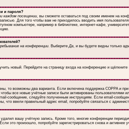
ни и пароля?
и каждом посещении
, вы сможете оставаться под своим именем на конф
 записью. Для того чтобы вам не приходилось вводить имя пользователя
упном компьютере, например в библиотеке, интернет-кафе, университете
кцию.
зователей?
ребывание на конференции
. Выберите
Да
, и вы будете видны только а
лучить новый. Перейдите на страницу входа на конференцию и щёлкните
рны, то возможны два варианта. Если включена поддержка COPPA и при р
 чтобы все новые учётные записи были активированы пользователями и
mail-сообщение, следуйте полученным инструкциям. Если email-сообщен
ны, что ввели правильный адрес email, попробуйте связаться с админис
и удалил вашу учётную запись. Кроме того, многие конференции период
сли это произошло, попробуйте зарегистрироваться снова и активнее у