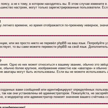
оясу, а не к тому, в котором находитесь вы. В этом случае измените в 
большинство настроек, могут только зарегистрированные пользователи. Е
!
ку летнего времени, но время отображается по-прежнему неверное, знач
ции, или же просто никто не перевёл phpBB на ваш язык. Попробуйте у
ществует, то вы сами можете перевести phpBB на свой язык. Дополните
?
ения. Одно из них может относиться к вашему званию, обычно это звёзд
е, обычно более крупное, изображение известно как «аватара» и обычно
какие аватары могут быть использованы. Если вы не можете использоват
созданных вами сообщений или идентифицируют определённых пользова
 так как они установлены её администратором. Пожалуйста, не засоря
о, и модератор или администратор понизят значение вашего счётчика с
на конференцию!