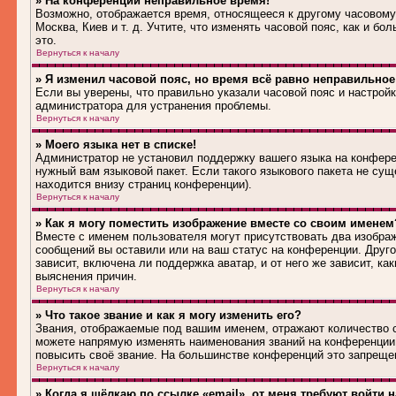
» На конференции неправильное время!
Возможно, отображается время, относящееся к другому часовому п
Москва, Киев и т. д. Учтите, что изменять часовой пояс, как и 
это.
Вернуться к началу
» Я изменил часовой пояс, но время всё равно неправильное
Если вы уверены, что правильно указали часовой пояс и настрой
администратора для устранения проблемы.
Вернуться к началу
» Моего языка нет в списке!
Администратор не установил поддержку вашего языка на конферен
нужный вам языковой пакет. Если такого языкового пакета не су
находится внизу страниц конференции).
Вернуться к началу
» Как я могу поместить изображение вместе со своим именем
Вместе с именем пользователя могут присутствовать два изображ
сообщений вы оставили или на ваш статус на конференции. Друго
зависит, включена ли поддержка аватар, и от него же зависит, 
выяснения причин.
Вернуться к началу
» Что такое звание и как я могу изменить его?
Звания, отображаемые под вашим именем, отражают количество 
можете напрямую изменять наименования званий на конференции,
повысить своё звание. На большинстве конференций это запрещен
Вернуться к началу
» Когда я щёлкаю по ссылке «email», от меня требуют войти 