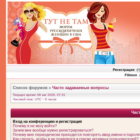
Регистрация
Filimon
Список форумов
»
Часто задаваемые вопросы
Текущее время: 08 авг 2026, 07:31
Часовой пояс: UTC − 6 часов
Час
Вход на конференцию и регистрация
Почему я не могу войти?
Зачем мне вообще нужно регистрироваться?
Почему мне периодически приходится повторять ввод имени и пароля
Как сделать, чтобы я не появлялся в списке активных пользователей?