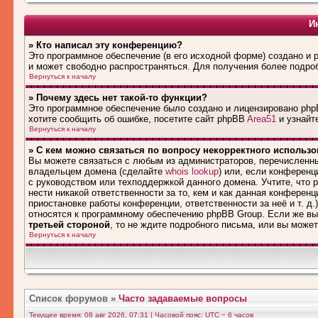
И
» Кто написал эту конференцию?
Это программное обеспечение (в его исходной форме) создано и
и может свободно распространяться. Для получения более подро
Вернуться к началу
» Почему здесь нет такой-то функции?
Это программное обеспечение было создано и лицензировано phpB
хотите сообщить об ошибке, посетите сайт phpBB
Area51
и узнайте
Вернуться к началу
» С кем можно связаться по вопросу некорректного использ
Вы можете связаться с любым из администраторов, перечисленны
владельцем домена (сделайте
whois lookup
) или, если конференци
с руководством или техподдержкой данного домена. Учтите, что
нести никакой ответственности за то, кем и как данная конферен
приостановке работы конференции, ответственности за неё и т. д.
относятся к программному обеспечению phpBB Group. Если же вы
третьей стороной
, то не ждите подробного письма, или вы може
Вернуться к началу
Список форумов
»
Часто задаваемые вопросы
Текущее время: 08 авг 2026, 07:31 | Часовой пояс: UTC − 6 часов