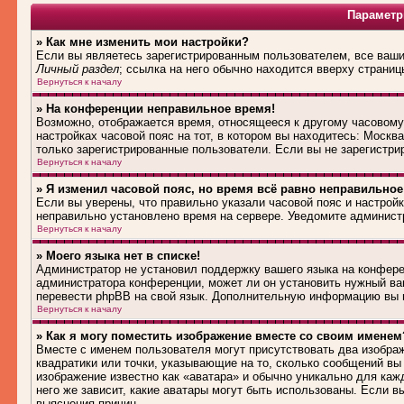
Параметр
» Как мне изменить мои настройки?
Если вы являетесь зарегистрированным пользователем, все ваши 
Личный раздел
; ссылка на него обычно находится вверху страниц
Вернуться к началу
» На конференции неправильное время!
Возможно, отображается время, относящееся к другому часовому п
настройках часовой пояс на тот, в котором вы находитесь: Москва,
только зарегистрированные пользователи. Если вы не зарегистри
Вернуться к началу
» Я изменил часовой пояс, но время всё равно неправильное
Если вы уверены, что правильно указали часовой пояс и настройк
неправильно установлено время на сервере. Уведомите админист
Вернуться к началу
» Моего языка нет в списке!
Администратор не установил поддержку вашего языка на конферен
администратора конференции, может ли он установить нужный вам
перевести phpBB на свой язык. Дополнительную информацию вы м
Вернуться к началу
» Как я могу поместить изображение вместе со своим именем
Вместе с именем пользователя могут присутствовать два изображ
квадратики или точки, указывающие на то, сколько сообщений вы 
изображение известно как «аватара» и обычно уникально для каж
него же зависит, какие аватары могут быть использованы. Если 
выяснения причин.