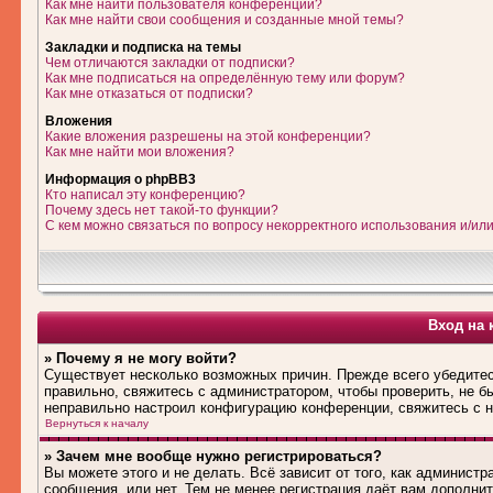
Как мне найти пользователя конференции?
Как мне найти свои сообщения и созданные мной темы?
Закладки и подписка на темы
Чем отличаются закладки от подписки?
Как мне подписаться на определённую тему или форум?
Как мне отказаться от подписки?
Вложения
Какие вложения разрешены на этой конференции?
Как мне найти мои вложения?
Информация о phpBB3
Кто написал эту конференцию?
Почему здесь нет такой-то функции?
С кем можно связаться по вопросу некорректного использования и/ил
Вход на 
» Почему я не могу войти?
Существует несколько возможных причин. Прежде всего убедитес
правильно, свяжитесь с администратором, чтобы проверить, не б
неправильно настроил конфигурацию конференции, свяжитесь с н
Вернуться к началу
» Зачем мне вообще нужно регистрироваться?
Вы можете этого и не делать. Всё зависит от того, как админис
сообщения, или нет. Тем не менее регистрация даёт вам дополн