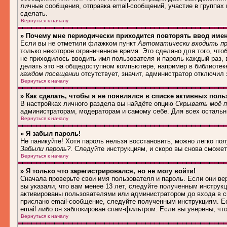
личные сообщения, отправка email-сообщений, участие в группах и
сделать.
Вернуться к началу
» Почему мне периодически приходится повторять ввод име
Если вы не отметили флажком пункт
Автоматически входить пр
только некоторое ограниченное время. Это сделано для того, что
не приходилось вводить имя пользователя и пароль каждый раз,
делать это на общедоступном компьютере, например в библиотеке,
каждом посещении
отсутствует, значит, администратор отключил
Вернуться к началу
» Как сделать, чтобы я не появлялся в списке активных поль
В настройках личного раздела вы найдёте опцию
Скрывать моё п
администраторам, модераторам и самому себе. Для всех осталь
Вернуться к началу
» Я забыл пароль!
Не паникуйте! Хотя пароль нельзя восстановить, можно легко по
Забыли пароль?
. Следуйте инструкциям, и скоро вы снова сможе
Вернуться к началу
» Я только что зарегистрировался, но не могу войти!
Сначала проверьте свои имя пользователя и пароль. Если они в
вы указали, что вам менее 13 лет, следуйте полученным инструк
активированы пользователями или администратором до входа в с
прислано email-сообщение, следуйте полученным инструкциям. Ес
email либо он заблокирован спам-фильтром. Если вы уверены, чт
Вернуться к началу