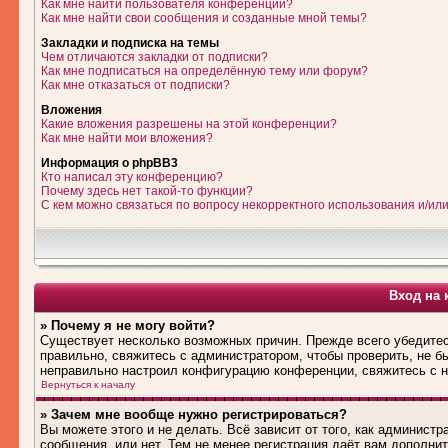
Как мне найти пользователя конференции?
Как мне найти свои сообщения и созданные мной темы?
Закладки и подписка на темы
Чем отличаются закладки от подписки?
Как мне подписаться на определённую тему или форум?
Как мне отказаться от подписки?
Вложения
Какие вложения разрешены на этой конференции?
Как мне найти мои вложения?
Информация о phpBB3
Кто написал эту конференцию?
Почему здесь нет такой-то функции?
С кем можно связаться по вопросу некорректного использования и/ил
Вход на 
» Почему я не могу войти?
Существует несколько возможных причин. Прежде всего убедитес
правильно, свяжитесь с администратором, чтобы проверить, не б
неправильно настроил конфигурацию конференции, свяжитесь с н
Вернуться к началу
» Зачем мне вообще нужно регистрироваться?
Вы можете этого и не делать. Всё зависит от того, как админис
сообщения, или нет. Тем не менее регистрация даёт вам дополн