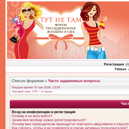
Регистрация
Filimon
Список форумов
»
Часто задаваемые вопросы
Текущее время: 07 авг 2026, 13:50
Часовой пояс: UTC − 6 часов
Час
Вход на конференцию и регистрация
Почему я не могу войти?
Зачем мне вообще нужно регистрироваться?
Почему мне периодически приходится повторять ввод имени и пароля
Как сделать, чтобы я не появлялся в списке активных пользователей?