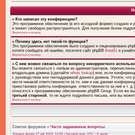
И
» Кто написал эту конференцию?
Это программное обеспечение (в его исходной форме) создано и
и может свободно распространяться. Для получения более подро
Вернуться к началу
» Почему здесь нет такой-то функции?
Это программное обеспечение было создано и лицензировано phpB
хотите сообщить об ошибке, посетите сайт phpBB
Area51
и узнайте
Вернуться к началу
» С кем можно связаться по вопросу некорректного использ
Вы можете связаться с любым из администраторов, перечисленны
владельцем домена (сделайте
whois lookup
) или, если конференци
с руководством или техподдержкой данного домена. Учтите, что
нести никакой ответственности за то, кем и как данная конферен
приостановке работы конференции, ответственности за неё и т. д.
относятся к программному обеспечению phpBB Group. Если же вы
третьей стороной
, то не ждите подробного письма, или вы може
Вернуться к началу
Список форумов
»
Часто задаваемые вопросы
Текущее время: 07 авг 2026, 13:50 | Часовой пояс: UTC − 6 часов