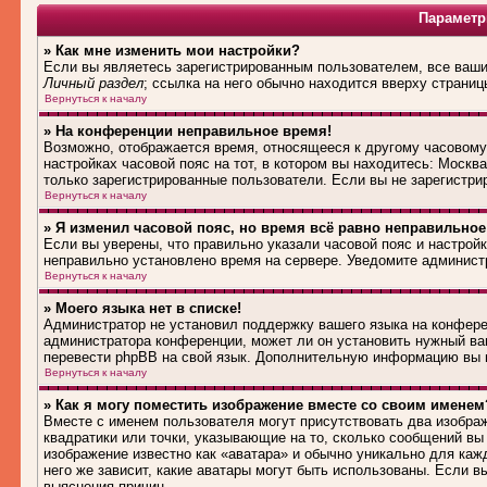
Параметр
» Как мне изменить мои настройки?
Если вы являетесь зарегистрированным пользователем, все ваши 
Личный раздел
; ссылка на него обычно находится вверху страниц
Вернуться к началу
» На конференции неправильное время!
Возможно, отображается время, относящееся к другому часовому п
настройках часовой пояс на тот, в котором вы находитесь: Москва,
только зарегистрированные пользователи. Если вы не зарегистри
Вернуться к началу
» Я изменил часовой пояс, но время всё равно неправильное
Если вы уверены, что правильно указали часовой пояс и настройк
неправильно установлено время на сервере. Уведомите админист
Вернуться к началу
» Моего языка нет в списке!
Администратор не установил поддержку вашего языка на конферен
администратора конференции, может ли он установить нужный вам
перевести phpBB на свой язык. Дополнительную информацию вы м
Вернуться к началу
» Как я могу поместить изображение вместе со своим именем
Вместе с именем пользователя могут присутствовать два изображ
квадратики или точки, указывающие на то, сколько сообщений вы 
изображение известно как «аватара» и обычно уникально для каж
него же зависит, какие аватары могут быть использованы. Если 
выяснения причин.