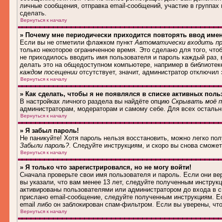
личные сообщения, отправка email-сообщений, участие в группах и
сделать.
Вернуться к началу
» Почему мне периодически приходится повторять ввод име
Если вы не отметили флажком пункт
Автоматически входить пр
только некоторое ограниченное время. Это сделано для того, что
не приходилось вводить имя пользователя и пароль каждый раз,
делать это на общедоступном компьютере, например в библиотеке,
каждом посещении
отсутствует, значит, администратор отключил
Вернуться к началу
» Как сделать, чтобы я не появлялся в списке активных поль
В настройках личного раздела вы найдёте опцию
Скрывать моё п
администраторам, модераторам и самому себе. Для всех осталь
Вернуться к началу
» Я забыл пароль!
Не паникуйте! Хотя пароль нельзя восстановить, можно легко по
Забыли пароль?
. Следуйте инструкциям, и скоро вы снова сможе
Вернуться к началу
» Я только что зарегистрировался, но не могу войти!
Сначала проверьте свои имя пользователя и пароль. Если они в
вы указали, что вам менее 13 лет, следуйте полученным инструк
активированы пользователями или администратором до входа в с
прислано email-сообщение, следуйте полученным инструкциям. Ес
email либо он заблокирован спам-фильтром. Если вы уверены, чт
Вернуться к началу