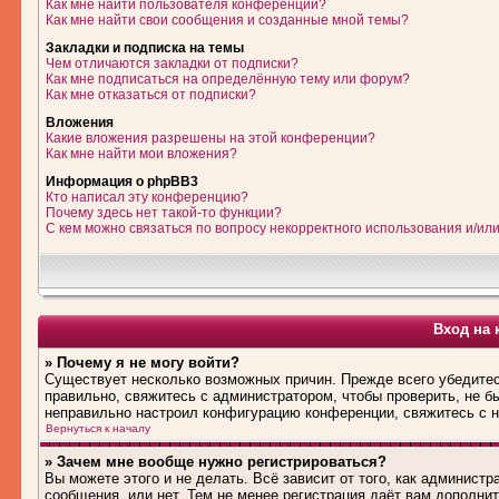
Как мне найти пользователя конференции?
Как мне найти свои сообщения и созданные мной темы?
Закладки и подписка на темы
Чем отличаются закладки от подписки?
Как мне подписаться на определённую тему или форум?
Как мне отказаться от подписки?
Вложения
Какие вложения разрешены на этой конференции?
Как мне найти мои вложения?
Информация о phpBB3
Кто написал эту конференцию?
Почему здесь нет такой-то функции?
С кем можно связаться по вопросу некорректного использования и/ил
Вход на 
» Почему я не могу войти?
Существует несколько возможных причин. Прежде всего убедитес
правильно, свяжитесь с администратором, чтобы проверить, не б
неправильно настроил конфигурацию конференции, свяжитесь с н
Вернуться к началу
» Зачем мне вообще нужно регистрироваться?
Вы можете этого и не делать. Всё зависит от того, как админис
сообщения, или нет. Тем не менее регистрация даёт вам дополн