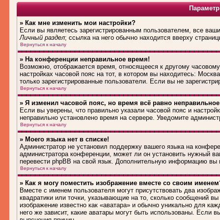
Параметр
» Как мне изменить мои настройки?
Если вы являетесь зарегистрированным пользователем, все ваши 
Личный раздел
; ссылка на него обычно находится вверху страниц
Вернуться к началу
» На конференции неправильное время!
Возможно, отображается время, относящееся к другому часовому п
настройках часовой пояс на тот, в котором вы находитесь: Москва,
только зарегистрированные пользователи. Если вы не зарегистри
Вернуться к началу
» Я изменил часовой пояс, но время всё равно неправильное
Если вы уверены, что правильно указали часовой пояс и настройк
неправильно установлено время на сервере. Уведомите админист
Вернуться к началу
» Моего языка нет в списке!
Администратор не установил поддержку вашего языка на конферен
администратора конференции, может ли он установить нужный вам
перевести phpBB на свой язык. Дополнительную информацию вы м
Вернуться к началу
» Как я могу поместить изображение вместе со своим именем
Вместе с именем пользователя могут присутствовать два изображ
квадратики или точки, указывающие на то, сколько сообщений вы 
изображение известно как «аватара» и обычно уникально для каж
него же зависит, какие аватары могут быть использованы. Если 
выяснения причин.