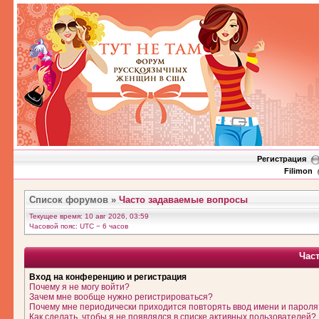
Регистрация
Filimon
Список форумов
»
Часто задаваемые вопросы
Текущее время: 10 авг 2026, 03:59
Часовой пояс: UTC − 6 часов
Час
Вход на конференцию и регистрация
Почему я не могу войти?
Зачем мне вообще нужно регистрироваться?
Почему мне периодически приходится повторять ввод имени и пароля
Как сделать, чтобы я не появлялся в списке активных пользователей?