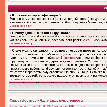
И
» Кто написал эту конференцию?
Это программное обеспечение (в его исходной форме) создано и
и может свободно распространяться. Для получения более подро
Вернуться к началу
» Почему здесь нет такой-то функции?
Это программное обеспечение было создано и лицензировано phpB
хотите сообщить об ошибке, посетите сайт phpBB
Area51
и узнайте
Вернуться к началу
» С кем можно связаться по вопросу некорректного использ
Вы можете связаться с любым из администраторов, перечисленны
владельцем домена (сделайте
whois lookup
) или, если конференци
с руководством или техподдержкой данного домена. Учтите, что
нести никакой ответственности за то, кем и как данная конферен
приостановке работы конференции, ответственности за неё и т. д.
относятся к программному обеспечению phpBB Group. Если же вы
третьей стороной
, то не ждите подробного письма, или вы може
Вернуться к началу
Список форумов
»
Часто задаваемые вопросы
Текущее время: 10 авг 2026, 03:59 | Часовой пояс: UTC − 6 часов