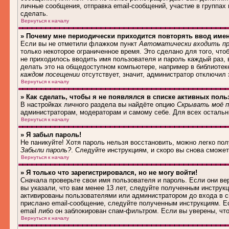
личные сообщения, отправка email-сообщений, участие в группах и
сделать.
Вернуться к началу
» Почему мне периодически приходится повторять ввод име
Если вы не отметили флажком пункт
Автоматически входить пр
только некоторое ограниченное время. Это сделано для того, что
не приходилось вводить имя пользователя и пароль каждый раз,
делать это на общедоступном компьютере, например в библиотеке,
каждом посещении
отсутствует, значит, администратор отключил
Вернуться к началу
» Как сделать, чтобы я не появлялся в списке активных поль
В настройках личного раздела вы найдёте опцию
Скрывать моё п
администраторам, модераторам и самому себе. Для всех осталь
Вернуться к началу
» Я забыл пароль!
Не паникуйте! Хотя пароль нельзя восстановить, можно легко по
Забыли пароль?
. Следуйте инструкциям, и скоро вы снова сможе
Вернуться к началу
» Я только что зарегистрировался, но не могу войти!
Сначала проверьте свои имя пользователя и пароль. Если они в
вы указали, что вам менее 13 лет, следуйте полученным инструк
активированы пользователями или администратором до входа в с
прислано email-сообщение, следуйте полученным инструкциям. Ес
email либо он заблокирован спам-фильтром. Если вы уверены, чт
Вернуться к началу