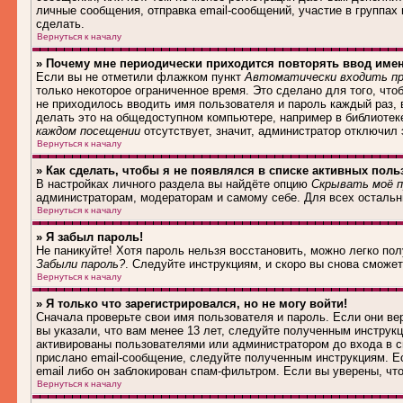
личные сообщения, отправка email-сообщений, участие в группах и
сделать.
Вернуться к началу
» Почему мне периодически приходится повторять ввод име
Если вы не отметили флажком пункт
Автоматически входить пр
только некоторое ограниченное время. Это сделано для того, что
не приходилось вводить имя пользователя и пароль каждый раз,
делать это на общедоступном компьютере, например в библиотеке,
каждом посещении
отсутствует, значит, администратор отключил
Вернуться к началу
» Как сделать, чтобы я не появлялся в списке активных поль
В настройках личного раздела вы найдёте опцию
Скрывать моё п
администраторам, модераторам и самому себе. Для всех осталь
Вернуться к началу
» Я забыл пароль!
Не паникуйте! Хотя пароль нельзя восстановить, можно легко по
Забыли пароль?
. Следуйте инструкциям, и скоро вы снова сможе
Вернуться к началу
» Я только что зарегистрировался, но не могу войти!
Сначала проверьте свои имя пользователя и пароль. Если они в
вы указали, что вам менее 13 лет, следуйте полученным инструк
активированы пользователями или администратором до входа в с
прислано email-сообщение, следуйте полученным инструкциям. Ес
email либо он заблокирован спам-фильтром. Если вы уверены, чт
Вернуться к началу