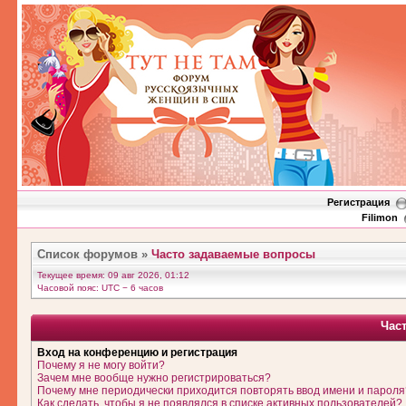
Регистрация
Filimon
Список форумов
»
Часто задаваемые вопросы
Текущее время: 09 авг 2026, 01:12
Часовой пояс: UTC − 6 часов
Час
Вход на конференцию и регистрация
Почему я не могу войти?
Зачем мне вообще нужно регистрироваться?
Почему мне периодически приходится повторять ввод имени и пароля
Как сделать, чтобы я не появлялся в списке активных пользователей?