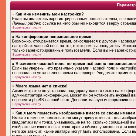
Параметр
» Как мне изменить мои настройки?
Если вы являетесь зарегистрированным пользователем, все ваши 
Личный раздел
; ссылка на него обычно находится вверху страниц
Вернуться к началу
» На конференции неправильное время!
Возможно, отображается время, относящееся к другому часовому п
настройках часовой пояс на тот, в котором вы находитесь: Москва,
только зарегистрированные пользователи. Если вы не зарегистри
Вернуться к началу
» Я изменил часовой пояс, но время всё равно неправильное
Если вы уверены, что правильно указали часовой пояс и настройк
неправильно установлено время на сервере. Уведомите админист
Вернуться к началу
» Моего языка нет в списке!
Администратор не установил поддержку вашего языка на конферен
администратора конференции, может ли он установить нужный вам
перевести phpBB на свой язык. Дополнительную информацию вы м
Вернуться к началу
» Как я могу поместить изображение вместе со своим именем
Вместе с именем пользователя могут присутствовать два изображ
квадратики или точки, указывающие на то, сколько сообщений вы 
изображение известно как «аватара» и обычно уникально для каж
него же зависит, какие аватары могут быть использованы. Если 
выяснения причин.