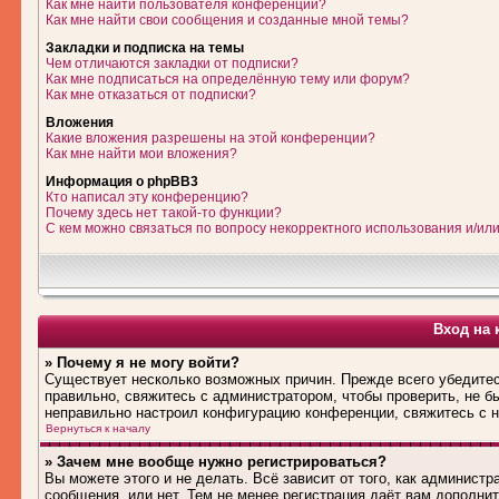
Как мне найти пользователя конференции?
Как мне найти свои сообщения и созданные мной темы?
Закладки и подписка на темы
Чем отличаются закладки от подписки?
Как мне подписаться на определённую тему или форум?
Как мне отказаться от подписки?
Вложения
Какие вложения разрешены на этой конференции?
Как мне найти мои вложения?
Информация о phpBB3
Кто написал эту конференцию?
Почему здесь нет такой-то функции?
С кем можно связаться по вопросу некорректного использования и/ил
Вход на 
» Почему я не могу войти?
Существует несколько возможных причин. Прежде всего убедитес
правильно, свяжитесь с администратором, чтобы проверить, не б
неправильно настроил конфигурацию конференции, свяжитесь с н
Вернуться к началу
» Зачем мне вообще нужно регистрироваться?
Вы можете этого и не делать. Всё зависит от того, как админис
сообщения, или нет. Тем не менее регистрация даёт вам дополн