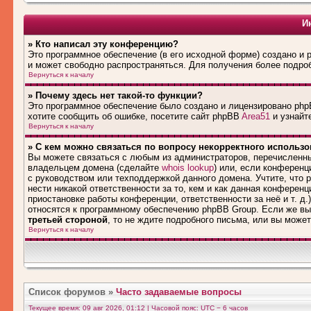
И
» Кто написал эту конференцию?
Это программное обеспечение (в его исходной форме) создано и
и может свободно распространяться. Для получения более подро
Вернуться к началу
» Почему здесь нет такой-то функции?
Это программное обеспечение было создано и лицензировано phpB
хотите сообщить об ошибке, посетите сайт phpBB
Area51
и узнайте
Вернуться к началу
» С кем можно связаться по вопросу некорректного использ
Вы можете связаться с любым из администраторов, перечисленны
владельцем домена (сделайте
whois lookup
) или, если конференци
с руководством или техподдержкой данного домена. Учтите, что
нести никакой ответственности за то, кем и как данная конферен
приостановке работы конференции, ответственности за неё и т. д.
относятся к программному обеспечению phpBB Group. Если же вы
третьей стороной
, то не ждите подробного письма, или вы може
Вернуться к началу
Список форумов
»
Часто задаваемые вопросы
Текущее время: 09 авг 2026, 01:12 | Часовой пояс: UTC − 6 часов