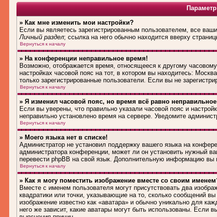
Параметр
» Как мне изменить мои настройки?
Если вы являетесь зарегистрированным пользователем, все ваши 
Личный раздел
; ссылка на него обычно находится вверху страниц
Вернуться к началу
» На конференции неправильное время!
Возможно, отображается время, относящееся к другому часовому п
настройках часовой пояс на тот, в котором вы находитесь: Москва,
только зарегистрированные пользователи. Если вы не зарегистри
Вернуться к началу
» Я изменил часовой пояс, но время всё равно неправильное
Если вы уверены, что правильно указали часовой пояс и настройк
неправильно установлено время на сервере. Уведомите админист
Вернуться к началу
» Моего языка нет в списке!
Администратор не установил поддержку вашего языка на конферен
администратора конференции, может ли он установить нужный вам
перевести phpBB на свой язык. Дополнительную информацию вы м
Вернуться к началу
» Как я могу поместить изображение вместе со своим именем
Вместе с именем пользователя могут присутствовать два изображ
квадратики или точки, указывающие на то, сколько сообщений вы 
изображение известно как «аватара» и обычно уникально для каж
него же зависит, какие аватары могут быть использованы. Если 
выяснения причин.