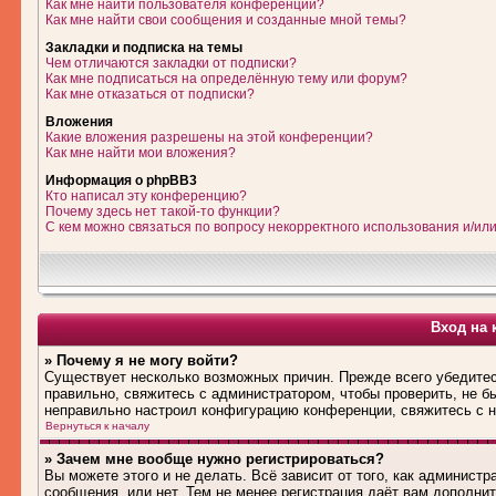
Как мне найти пользователя конференции?
Как мне найти свои сообщения и созданные мной темы?
Закладки и подписка на темы
Чем отличаются закладки от подписки?
Как мне подписаться на определённую тему или форум?
Как мне отказаться от подписки?
Вложения
Какие вложения разрешены на этой конференции?
Как мне найти мои вложения?
Информация о phpBB3
Кто написал эту конференцию?
Почему здесь нет такой-то функции?
С кем можно связаться по вопросу некорректного использования и/ил
Вход на 
» Почему я не могу войти?
Существует несколько возможных причин. Прежде всего убедитес
правильно, свяжитесь с администратором, чтобы проверить, не б
неправильно настроил конфигурацию конференции, свяжитесь с н
Вернуться к началу
» Зачем мне вообще нужно регистрироваться?
Вы можете этого и не делать. Всё зависит от того, как админис
сообщения, или нет. Тем не менее регистрация даёт вам дополн