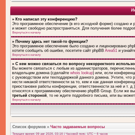
И
» Кто написал эту конференцию?
Это программное обеспечение (в его исходной форме) создано и
и может свободно распространяться. Для получения более подро
Вернуться к началу
» Почему здесь нет такой-то функции?
Это программное обеспечение было создано и лицензировано phpB
хотите сообщить об ошибке, посетите сайт phpBB
Area51
и узнайте
Вернуться к началу
» С кем можно связаться по вопросу некорректного использ
Вы можете связаться с любым из администраторов, перечисленны
владельцем домена (сделайте
whois lookup
) или, если конференци
с руководством или техподдержкой данного домена. Учтите, что
нести никакой ответственности за то, кем и как данная конферен
приостановке работы конференции, ответственности за неё и т. д.
относятся к программному обеспечению phpBB Group. Если же вы
третьей стороной
, то не ждите подробного письма, или вы може
Вернуться к началу
Список форумов
»
Часто задаваемые вопросы
Текущее время: 09 авг 2026, 03:16 | Часовой пояс: UTC − 6 часов