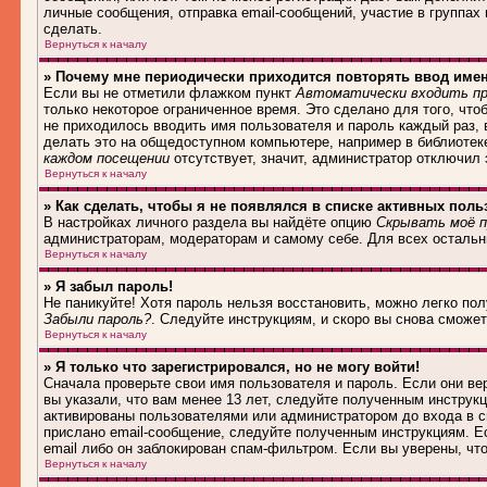
личные сообщения, отправка email-сообщений, участие в группах и
сделать.
Вернуться к началу
» Почему мне периодически приходится повторять ввод име
Если вы не отметили флажком пункт
Автоматически входить пр
только некоторое ограниченное время. Это сделано для того, что
не приходилось вводить имя пользователя и пароль каждый раз,
делать это на общедоступном компьютере, например в библиотеке,
каждом посещении
отсутствует, значит, администратор отключил
Вернуться к началу
» Как сделать, чтобы я не появлялся в списке активных поль
В настройках личного раздела вы найдёте опцию
Скрывать моё п
администраторам, модераторам и самому себе. Для всех осталь
Вернуться к началу
» Я забыл пароль!
Не паникуйте! Хотя пароль нельзя восстановить, можно легко по
Забыли пароль?
. Следуйте инструкциям, и скоро вы снова сможе
Вернуться к началу
» Я только что зарегистрировался, но не могу войти!
Сначала проверьте свои имя пользователя и пароль. Если они в
вы указали, что вам менее 13 лет, следуйте полученным инструк
активированы пользователями или администратором до входа в с
прислано email-сообщение, следуйте полученным инструкциям. Ес
email либо он заблокирован спам-фильтром. Если вы уверены, чт
Вернуться к началу