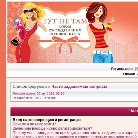
Регистрация
Filimon
Список форумов
»
Часто задаваемые вопросы
Текущее время: 09 авг 2026, 03:16
Часовой пояс: UTC − 6 часов
Час
Вход на конференцию и регистрация
Почему я не могу войти?
Зачем мне вообще нужно регистрироваться?
Почему мне периодически приходится повторять ввод имени и пароля
Как сделать, чтобы я не появлялся в списке активных пользователей?