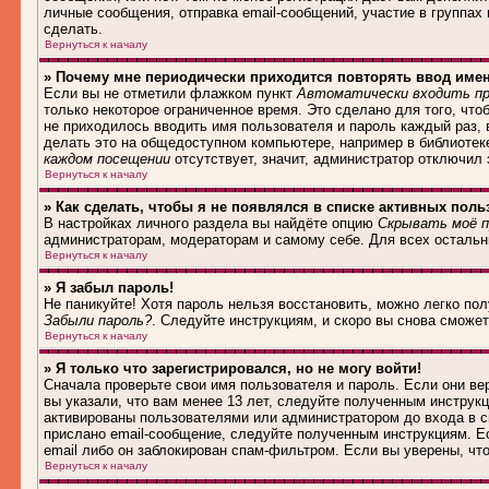
личные сообщения, отправка email-сообщений, участие в группах и
сделать.
Вернуться к началу
» Почему мне периодически приходится повторять ввод име
Если вы не отметили флажком пункт
Автоматически входить пр
только некоторое ограниченное время. Это сделано для того, что
не приходилось вводить имя пользователя и пароль каждый раз,
делать это на общедоступном компьютере, например в библиотеке,
каждом посещении
отсутствует, значит, администратор отключил
Вернуться к началу
» Как сделать, чтобы я не появлялся в списке активных поль
В настройках личного раздела вы найдёте опцию
Скрывать моё п
администраторам, модераторам и самому себе. Для всех осталь
Вернуться к началу
» Я забыл пароль!
Не паникуйте! Хотя пароль нельзя восстановить, можно легко по
Забыли пароль?
. Следуйте инструкциям, и скоро вы снова сможе
Вернуться к началу
» Я только что зарегистрировался, но не могу войти!
Сначала проверьте свои имя пользователя и пароль. Если они в
вы указали, что вам менее 13 лет, следуйте полученным инструк
активированы пользователями или администратором до входа в с
прислано email-сообщение, следуйте полученным инструкциям. Ес
email либо он заблокирован спам-фильтром. Если вы уверены, чт
Вернуться к началу