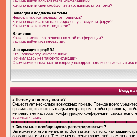
Как мне найти пользователя конференции?
Как мне найти свои сообщения и созданные мной темы?
Закладки и подписка на темы
Чем отличаются закладки от подписки?
Как мне подписаться на определённую тему или форум?
Как мне отказаться от подписки?
Вложения
Какие вложения разрешены на этой конференции?
Как мне найти мои вложения?
Информация о phpBB3
Кто написал эту конференцию?
Почему здесь нет такой-то функции?
С кем можно связаться по вопросу некорректного использования и/ил
Вход на 
» Почему я не могу войти?
Существует несколько возможных причин. Прежде всего убедитес
правильно, свяжитесь с администратором, чтобы проверить, не б
неправильно настроил конфигурацию конференции, свяжитесь с н
Вернуться к началу
» Зачем мне вообще нужно регистрироваться?
Вы можете этого и не делать. Всё зависит от того, как админис
сообщения, или нет. Тем не менее регистрация даёт вам дополн