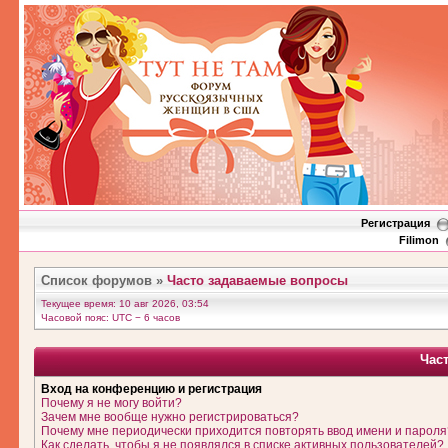
Регистрация
Filimon
Список форумов
»
Часто задаваемые вопросы
Текущее время: 10 авг 2026, 03:54
Часовой пояс: UTC − 6 часов
Час
Вход на конференцию и регистрация
Почему я не могу войти?
Зачем мне вообще нужно регистрироваться?
Почему мне периодически приходится повторять ввод имени и пароля
Как сделать, чтобы я не появлялся в списке активных пользователей?