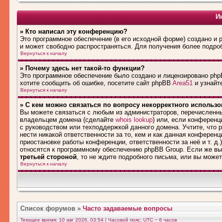
И
» Кто написал эту конференцию?
Это программное обеспечение (в его исходной форме) создано и
и может свободно распространяться. Для получения более подро
Вернуться к началу
» Почему здесь нет такой-то функции?
Это программное обеспечение было создано и лицензировано phpB
хотите сообщить об ошибке, посетите сайт phpBB
Area51
и узнайте
Вернуться к началу
» С кем можно связаться по вопросу некорректного использ
Вы можете связаться с любым из администраторов, перечисленны
владельцем домена (сделайте
whois lookup
) или, если конференци
с руководством или техподдержкой данного домена. Учтите, что
нести никакой ответственности за то, кем и как данная конферен
приостановке работы конференции, ответственности за неё и т. д.
относятся к программному обеспечению phpBB Group. Если же вы
третьей стороной
, то не ждите подробного письма, или вы може
Вернуться к началу
Список форумов
»
Часто задаваемые вопросы
Текущее время: 10 авг 2026, 03:54 | Часовой пояс: UTC − 6 часов