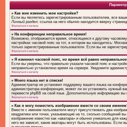
Параметр
» Как мне изменить мои настройки?
Если вы являетесь зарегистрированным пользователем, все ваши 
Личный раздел
; ссылка на него обычно находится вверху страниц
Вернуться к началу
» На конференции неправильное время!
Возможно, отображается время, относящееся к другому часовому п
настройках часовой пояс на тот, в котором вы находитесь: Москва,
только зарегистрированные пользователи. Если вы не зарегистри
Вернуться к началу
» Я изменил часовой пояс, но время всё равно неправильное
Если вы уверены, что правильно указали часовой пояс и настройк
неправильно установлено время на сервере. Уведомите админист
Вернуться к началу
» Моего языка нет в списке!
Администратор не установил поддержку вашего языка на конферен
администратора конференции, может ли он установить нужный вам
перевести phpBB на свой язык. Дополнительную информацию вы м
Вернуться к началу
» Как я могу поместить изображение вместе со своим именем
Вместе с именем пользователя могут присутствовать два изображ
квадратики или точки, указывающие на то, сколько сообщений вы 
изображение известно как «аватара» и обычно уникально для каж
него же зависит, какие аватары могут быть использованы. Если 
выяснения причин.