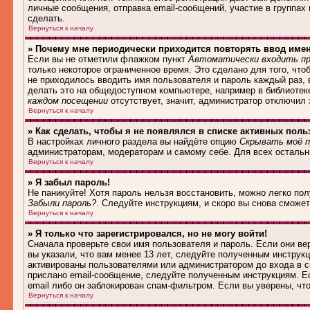
личные сообщения, отправка email-сообщений, участие в группах и
сделать.
Вернуться к началу
» Почему мне периодически приходится повторять ввод име
Если вы не отметили флажком пункт
Автоматически входить пр
только некоторое ограниченное время. Это сделано для того, что
не приходилось вводить имя пользователя и пароль каждый раз,
делать это на общедоступном компьютере, например в библиотеке,
каждом посещении
отсутствует, значит, администратор отключил
Вернуться к началу
» Как сделать, чтобы я не появлялся в списке активных поль
В настройках личного раздела вы найдёте опцию
Скрывать моё п
администраторам, модераторам и самому себе. Для всех осталь
Вернуться к началу
» Я забыл пароль!
Не паникуйте! Хотя пароль нельзя восстановить, можно легко по
Забыли пароль?
. Следуйте инструкциям, и скоро вы снова сможе
Вернуться к началу
» Я только что зарегистрировался, но не могу войти!
Сначала проверьте свои имя пользователя и пароль. Если они в
вы указали, что вам менее 13 лет, следуйте полученным инструк
активированы пользователями или администратором до входа в с
прислано email-сообщение, следуйте полученным инструкциям. Ес
email либо он заблокирован спам-фильтром. Если вы уверены, чт
Вернуться к началу