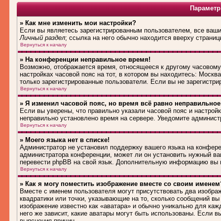
Параметр
» Как мне изменить мои настройки?
Если вы являетесь зарегистрированным пользователем, все ваши 
Личный раздел
; ссылка на него обычно находится вверху страниц
Вернуться к началу
» На конференции неправильное время!
Возможно, отображается время, относящееся к другому часовому п
настройках часовой пояс на тот, в котором вы находитесь: Москва,
только зарегистрированные пользователи. Если вы не зарегистри
Вернуться к началу
» Я изменил часовой пояс, но время всё равно неправильное
Если вы уверены, что правильно указали часовой пояс и настройк
неправильно установлено время на сервере. Уведомите админист
Вернуться к началу
» Моего языка нет в списке!
Администратор не установил поддержку вашего языка на конферен
администратора конференции, может ли он установить нужный вам
перевести phpBB на свой язык. Дополнительную информацию вы м
Вернуться к началу
» Как я могу поместить изображение вместе со своим именем
Вместе с именем пользователя могут присутствовать два изображ
квадратики или точки, указывающие на то, сколько сообщений вы 
изображение известно как «аватара» и обычно уникально для каж
него же зависит, какие аватары могут быть использованы. Если 
выяснения причин.