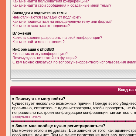
Как мне найти пользователя конференции?
Как мне найти свои сообщения и созданные мной темы?
Закладки и подписка на темы
Чем отличаются закладки от подписки?
Как мне подписаться на определённую тему или форум?
Как мне отказаться от подписки?
Вложения
Какие вложения разрешены на этой конференции?
Как мне найти мои вложения?
Информация о phpBB3
Кто написал эту конференцию?
Почему здесь нет такой-то функции?
С кем можно связаться по вопросу некорректного использования и/ил
Вход на 
» Почему я не могу войти?
Существует несколько возможных причин. Прежде всего убедитес
правильно, свяжитесь с администратором, чтобы проверить, не б
неправильно настроил конфигурацию конференции, свяжитесь с н
Вернуться к началу
» Зачем мне вообще нужно регистрироваться?
Вы можете этого и не делать. Всё зависит от того, как админис
сообщения, или нет. Тем не менее регистрация даёт вам дополн