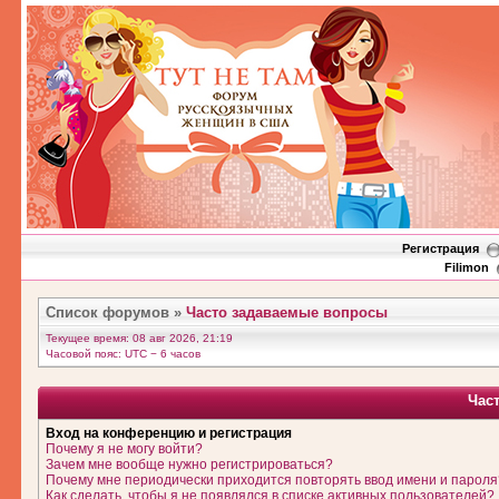
Регистрация
Filimon
Список форумов
»
Часто задаваемые вопросы
Текущее время: 08 авг 2026, 21:19
Часовой пояс: UTC − 6 часов
Час
Вход на конференцию и регистрация
Почему я не могу войти?
Зачем мне вообще нужно регистрироваться?
Почему мне периодически приходится повторять ввод имени и пароля
Как сделать, чтобы я не появлялся в списке активных пользователей?