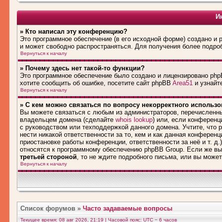
И
» Кто написал эту конференцию?
Это программное обеспечение (в его исходной форме) создано и
и может свободно распространяться. Для получения более подро
Вернуться к началу
» Почему здесь нет такой-то функции?
Это программное обеспечение было создано и лицензировано phpB
хотите сообщить об ошибке, посетите сайт phpBB
Area51
и узнайте
Вернуться к началу
» С кем можно связаться по вопросу некорректного использ
Вы можете связаться с любым из администраторов, перечисленны
владельцем домена (сделайте
whois lookup
) или, если конференци
с руководством или техподдержкой данного домена. Учтите, что
нести никакой ответственности за то, кем и как данная конферен
приостановке работы конференции, ответственности за неё и т. д.
относятся к программному обеспечению phpBB Group. Если же вы
третьей стороной
, то не ждите подробного письма, или вы може
Вернуться к началу
Список форумов
»
Часто задаваемые вопросы
Текущее время: 08 авг 2026, 21:19 | Часовой пояс: UTC − 6 часов