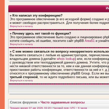
И
» Кто написал эту конференцию?
Это программное обеспечение (в его исходной форме) создано и
и может свободно распространяться. Для получения более подро
Вернуться к началу
» Почему здесь нет такой-то функции?
Это программное обеспечение было создано и лицензировано phpB
хотите сообщить об ошибке, посетите сайт phpBB
Area51
и узнайте
Вернуться к началу
» С кем можно связаться по вопросу некорректного использ
Вы можете связаться с любым из администраторов, перечисленны
владельцем домена (сделайте
whois lookup
) или, если конференци
с руководством или техподдержкой данного домена. Учтите, что
нести никакой ответственности за то, кем и как данная конферен
приостановке работы конференции, ответственности за неё и т. д.
относятся к программному обеспечению phpBB Group. Если же вы
третьей стороной
, то не ждите подробного письма, или вы може
Вернуться к началу
Список форумов
»
Часто задаваемые вопросы
Текущее время: 07 авг 2026, 02:20 | Часовой пояс: UTC − 6 часов