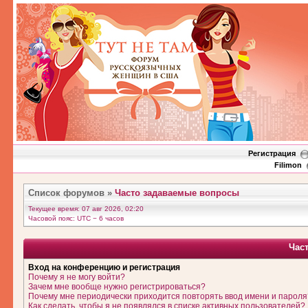
Регистрация
Filimon
Список форумов
»
Часто задаваемые вопросы
Текущее время: 07 авг 2026, 02:20
Часовой пояс: UTC − 6 часов
Час
Вход на конференцию и регистрация
Почему я не могу войти?
Зачем мне вообще нужно регистрироваться?
Почему мне периодически приходится повторять ввод имени и пароля
Как сделать, чтобы я не появлялся в списке активных пользователей?