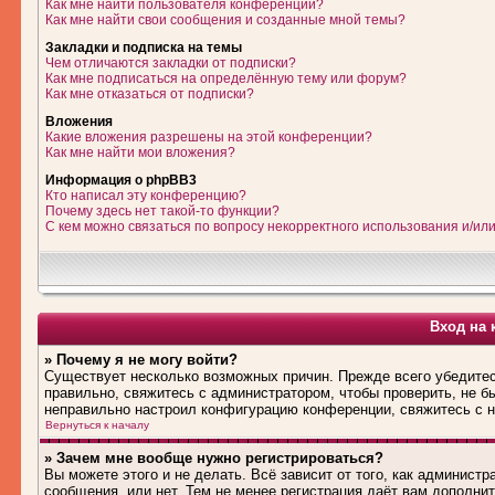
Как мне найти пользователя конференции?
Как мне найти свои сообщения и созданные мной темы?
Закладки и подписка на темы
Чем отличаются закладки от подписки?
Как мне подписаться на определённую тему или форум?
Как мне отказаться от подписки?
Вложения
Какие вложения разрешены на этой конференции?
Как мне найти мои вложения?
Информация о phpBB3
Кто написал эту конференцию?
Почему здесь нет такой-то функции?
С кем можно связаться по вопросу некорректного использования и/ил
Вход на 
» Почему я не могу войти?
Существует несколько возможных причин. Прежде всего убедитес
правильно, свяжитесь с администратором, чтобы проверить, не б
неправильно настроил конфигурацию конференции, свяжитесь с н
Вернуться к началу
» Зачем мне вообще нужно регистрироваться?
Вы можете этого и не делать. Всё зависит от того, как админис
сообщения, или нет. Тем не менее регистрация даёт вам дополн