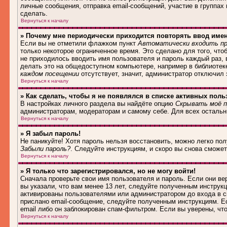
личные сообщения, отправка email-сообщений, участие в группах и
сделать.
Вернуться к началу
» Почему мне периодически приходится повторять ввод име
Если вы не отметили флажком пункт
Автоматически входить пр
только некоторое ограниченное время. Это сделано для того, что
не приходилось вводить имя пользователя и пароль каждый раз,
делать это на общедоступном компьютере, например в библиотеке,
каждом посещении
отсутствует, значит, администратор отключил
Вернуться к началу
» Как сделать, чтобы я не появлялся в списке активных поль
В настройках личного раздела вы найдёте опцию
Скрывать моё п
администраторам, модераторам и самому себе. Для всех осталь
Вернуться к началу
» Я забыл пароль!
Не паникуйте! Хотя пароль нельзя восстановить, можно легко по
Забыли пароль?
. Следуйте инструкциям, и скоро вы снова сможе
Вернуться к началу
» Я только что зарегистрировался, но не могу войти!
Сначала проверьте свои имя пользователя и пароль. Если они в
вы указали, что вам менее 13 лет, следуйте полученным инструк
активированы пользователями или администратором до входа в с
прислано email-сообщение, следуйте полученным инструкциям. Ес
email либо он заблокирован спам-фильтром. Если вы уверены, чт
Вернуться к началу