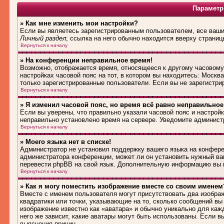
Параметр
» Как мне изменить мои настройки?
Если вы являетесь зарегистрированным пользователем, все ваши 
Личный раздел
; ссылка на него обычно находится вверху страниц
Вернуться к началу
» На конференции неправильное время!
Возможно, отображается время, относящееся к другому часовому п
настройках часовой пояс на тот, в котором вы находитесь: Москва,
только зарегистрированные пользователи. Если вы не зарегистри
Вернуться к началу
» Я изменил часовой пояс, но время всё равно неправильное
Если вы уверены, что правильно указали часовой пояс и настройк
неправильно установлено время на сервере. Уведомите админист
Вернуться к началу
» Моего языка нет в списке!
Администратор не установил поддержку вашего языка на конферен
администратора конференции, может ли он установить нужный вам
перевести phpBB на свой язык. Дополнительную информацию вы м
Вернуться к началу
» Как я могу поместить изображение вместе со своим именем
Вместе с именем пользователя могут присутствовать два изображ
квадратики или точки, указывающие на то, сколько сообщений вы 
изображение известно как «аватара» и обычно уникально для каж
него же зависит, какие аватары могут быть использованы. Если 
выяснения причин.