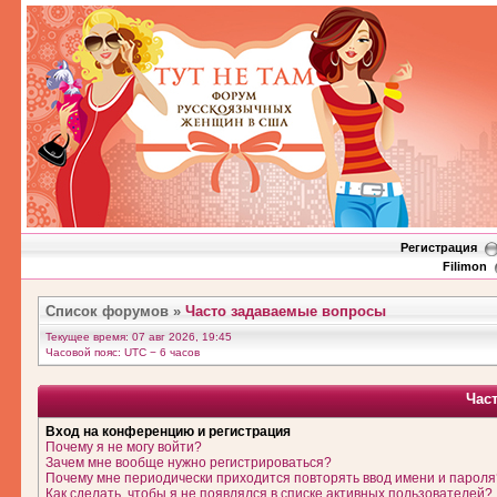
Регистрация
Filimon
Список форумов
»
Часто задаваемые вопросы
Текущее время: 07 авг 2026, 19:45
Часовой пояс: UTC − 6 часов
Час
Вход на конференцию и регистрация
Почему я не могу войти?
Зачем мне вообще нужно регистрироваться?
Почему мне периодически приходится повторять ввод имени и пароля
Как сделать, чтобы я не появлялся в списке активных пользователей?