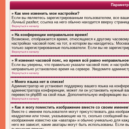
Параметр
» Как мне изменить мои настройки?
Если вы являетесь зарегистрированным пользователем, все ваши 
Личный раздел
; ссылка на него обычно находится вверху страниц
Вернуться к началу
» На конференции неправильное время!
Возможно, отображается время, относящееся к другому часовому п
настройках часовой пояс на тот, в котором вы находитесь: Москва,
только зарегистрированные пользователи. Если вы не зарегистри
Вернуться к началу
» Я изменил часовой пояс, но время всё равно неправильное
Если вы уверены, что правильно указали часовой пояс и настройк
неправильно установлено время на сервере. Уведомите админист
Вернуться к началу
» Моего языка нет в списке!
Администратор не установил поддержку вашего языка на конферен
администратора конференции, может ли он установить нужный вам
перевести phpBB на свой язык. Дополнительную информацию вы м
Вернуться к началу
» Как я могу поместить изображение вместе со своим именем
Вместе с именем пользователя могут присутствовать два изображ
квадратики или точки, указывающие на то, сколько сообщений вы 
изображение известно как «аватара» и обычно уникально для каж
него же зависит, какие аватары могут быть использованы. Если 
выяснения причин.