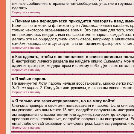
личные сообщения, отправка email-сообщений, участие в группах и
сделать.
Вернуться к началу
» Почему мне периодически приходится повторять ввод име
Если вы не отметили флажком пункт
Автоматически входить пр
только некоторое ограниченное время. Это сделано для того, что
не приходилось вводить имя пользователя и пароль каждый раз,
делать это на общедоступном компьютере, например в библиотеке,
каждом посещении
отсутствует, значит, администратор отключил
Вернуться к началу
» Как сделать, чтобы я не появлялся в списке активных поль
В настройках личного раздела вы найдёте опцию
Скрывать моё п
администраторам, модераторам и самому себе. Для всех осталь
Вернуться к началу
» Я забыл пароль!
Не паникуйте! Хотя пароль нельзя восстановить, можно легко по
Забыли пароль?
. Следуйте инструкциям, и скоро вы снова сможе
Вернуться к началу
» Я только что зарегистрировался, но не могу войти!
Сначала проверьте свои имя пользователя и пароль. Если они в
вы указали, что вам менее 13 лет, следуйте полученным инструк
активированы пользователями или администратором до входа в с
прислано email-сообщение, следуйте полученным инструкциям. Ес
email либо он заблокирован спам-фильтром. Если вы уверены, чт
Вернуться к началу