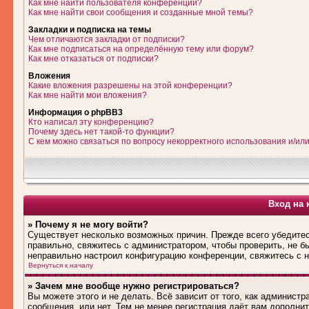
Как мне найти пользователя конференции?
Как мне найти свои сообщения и созданные мной темы?
Закладки и подписка на темы
Чем отличаются закладки от подписки?
Как мне подписаться на определённую тему или форум?
Как мне отказаться от подписки?
Вложения
Какие вложения разрешены на этой конференции?
Как мне найти мои вложения?
Информация о phpBB3
Кто написал эту конференцию?
Почему здесь нет такой-то функции?
С кем можно связаться по вопросу некорректного использования и/ил
Вход на 
» Почему я не могу войти?
Существует несколько возможных причин. Прежде всего убедитес
правильно, свяжитесь с администратором, чтобы проверить, не б
неправильно настроил конфигурацию конференции, свяжитесь с н
Вернуться к началу
» Зачем мне вообще нужно регистрироваться?
Вы можете этого и не делать. Всё зависит от того, как админис
сообщения, или нет. Тем не менее регистрация даёт вам дополн