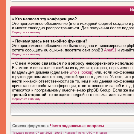
И
» Кто написал эту конференцию?
Это программное обеспечение (в его исходной форме) создано и
и может свободно распространяться. Для получения более подро
Вернуться к началу
» Почему здесь нет такой-то функции?
Это программное обеспечение было создано и лицензировано phpB
хотите сообщить об ошибке, посетите сайт phpBB
Area51
и узнайте
Вернуться к началу
» С кем можно связаться по вопросу некорректного использ
Вы можете связаться с любым из администраторов, перечисленны
владельцем домена (сделайте
whois lookup
) или, если конференци
с руководством или техподдержкой данного домена. Учтите, что
нести никакой ответственности за то, кем и как данная конферен
приостановке работы конференции, ответственности за неё и т. д.
относятся к программному обеспечению phpBB Group. Если же вы
третьей стороной
, то не ждите подробного письма, или вы може
Вернуться к началу
Список форумов
»
Часто задаваемые вопросы
Текущее время: 07 авг 2026, 19:45 | Часовой пояс: UTC − 6 часов