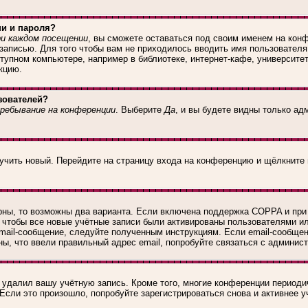
ни и пароля?
и каждом посещении
, вы сможете оставаться под своим именем на конф
 записью. Для того чтобы вам не приходилось вводить имя пользователя
упном компьютере, например в библиотеке, интернет-кафе, университете
кцию.
зователей?
ребывание на конференции
. Выберите
Да
, и вы будете видны только а
лучить новый. Перейдите на страницу входа на конференцию и щёлкните
рны, то возможны два варианта. Если включена поддержка COPPA и при р
 чтобы все новые учётные записи были активированы пользователями и
mail-сообщение, следуйте полученным инструкциям. Если email-сообщен
ны, что ввели правильный адрес email, попробуйте связаться с админис
и удалил вашу учётную запись. Кроме того, многие конференции период
сли это произошло, попробуйте зарегистрироваться снова и активнее у