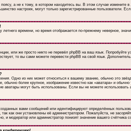
оясу, а не к тому, в котором находитесь вы. В этом случае измените в 
большинство настроек, могут только зарегистрированные пользователи. Е
!
ку летнего времени, но время отображается по-прежнему неверное, знач
ции, или же просто никто не перевёл phpBB на ваш язык. Попробуйте у
ществует, то вы сами можете перевести phpBB на свой язык. Дополните
?
ения. Одно из них может относиться к вашему званию, обычно это звёзд
е, обычно более крупное, изображение известно как «аватара» и обычно
какие аватары могут быть использованы. Если вы не можете использоват
созданных вами сообщений или идентифицируют определённых пользова
 так как они установлены её администратором. Пожалуйста, не засоря
о, и модератор или администратор понизят значение вашего счётчика с
на конференцию!