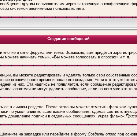
l-сообщения другим пользователям через встроенную в конференцию фо
чтовой системой анонимными пользователями.
Создание сообщений
 кнопке в окне форума или темы. Возможно, вам придётся зарегистрир
ы можете начинать темы», «Вы можете голосовать в опросах» и т. п.
нции, вы можете редактировать и удалять только свои собственные со
ение ограниченного времени после его создания. Если кто-то уже ответ
ледней из них. Эта надпись не появляется, если сообщение редактирова
е пользователи не могут удалить сообщение, если на него уже кто-то о
ь её в личном разделе. После этого вы можете отметить флажком пунк
дписи по умолчанию ко всем вашим сообщениям, сделав соответствующ
енить добавление подписи в отдельных сообщениях, убрав флажок
Присо
 щёлкните на закладке или перейдите в форму
Создать опрос
под основ