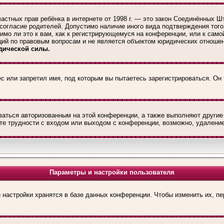
те частных прав ребёнка в интернете от 1998 г. — это закон Соединённы
 согласие родителей. Допустимо наличие иного вида подтверждения тог
мо ли это к вам, как к регистрирующемуся на конференции, или к само
ций по правовым вопросам и не является объектом юридических отношен
дической силы.
с или запретил имя, под которым вы пытаетесь зарегистрироваться. Он
ваться авторизованным на этой конференции, а также выполняют другие
е трудности с входом или выходом с конференции, возможно, удаление
Параметры и настройки пользователя
 настройки хранятся в базе данных конференции. Чтобы изменить их, п