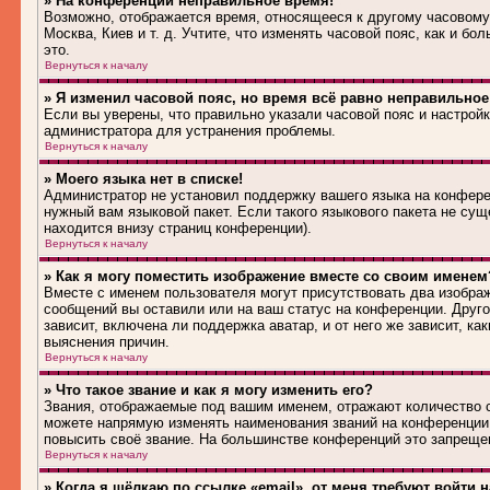
» На конференции неправильное время!
Возможно, отображается время, относящееся к другому часовому п
Москва, Киев и т. д. Учтите, что изменять часовой пояс, как и 
это.
Вернуться к началу
» Я изменил часовой пояс, но время всё равно неправильное
Если вы уверены, что правильно указали часовой пояс и настрой
администратора для устранения проблемы.
Вернуться к началу
» Моего языка нет в списке!
Администратор не установил поддержку вашего языка на конферен
нужный вам языковой пакет. Если такого языкового пакета не су
находится внизу страниц конференции).
Вернуться к началу
» Как я могу поместить изображение вместе со своим именем
Вместе с именем пользователя могут присутствовать два изображ
сообщений вы оставили или на ваш статус на конференции. Друго
зависит, включена ли поддержка аватар, и от него же зависит, 
выяснения причин.
Вернуться к началу
» Что такое звание и как я могу изменить его?
Звания, отображаемые под вашим именем, отражают количество 
можете напрямую изменять наименования званий на конференции,
повысить своё звание. На большинстве конференций это запрещен
Вернуться к началу
» Когда я щёлкаю по ссылке «email», от меня требуют войти 