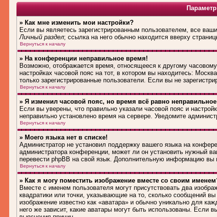
Параметр
» Как мне изменить мои настройки?
Если вы являетесь зарегистрированным пользователем, все ваши 
Личный раздел
; ссылка на него обычно находится вверху страниц
Вернуться к началу
» На конференции неправильное время!
Возможно, отображается время, относящееся к другому часовому п
настройках часовой пояс на тот, в котором вы находитесь: Москва,
только зарегистрированные пользователи. Если вы не зарегистри
Вернуться к началу
» Я изменил часовой пояс, но время всё равно неправильное
Если вы уверены, что правильно указали часовой пояс и настройк
неправильно установлено время на сервере. Уведомите админист
Вернуться к началу
» Моего языка нет в списке!
Администратор не установил поддержку вашего языка на конферен
администратора конференции, может ли он установить нужный вам
перевести phpBB на свой язык. Дополнительную информацию вы м
Вернуться к началу
» Как я могу поместить изображение вместе со своим именем
Вместе с именем пользователя могут присутствовать два изображ
квадратики или точки, указывающие на то, сколько сообщений вы 
изображение известно как «аватара» и обычно уникально для каж
него же зависит, какие аватары могут быть использованы. Если 
выяснения причин.