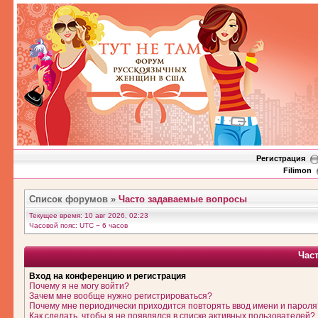
Регистрация
Filimon
Список форумов
»
Часто задаваемые вопросы
Текущее время: 10 авг 2026, 02:23
Часовой пояс: UTC − 6 часов
Час
Вход на конференцию и регистрация
Почему я не могу войти?
Зачем мне вообще нужно регистрироваться?
Почему мне периодически приходится повторять ввод имени и пароля
Как сделать, чтобы я не появлялся в списке активных пользователей?