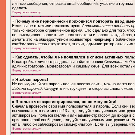
личные сообщения, отправка email-сообщений, участие в группах и
сделать.
Вернуться к началу
» Почему мне периодически приходится повторять ввод име
Если вы не отметили флажком пункт
Автоматически входить пр
только некоторое ограниченное время. Это сделано для того, что
не приходилось вводить имя пользователя и пароль каждый раз,
делать это на общедоступном компьютере, например в библиотеке,
каждом посещении
отсутствует, значит, администратор отключил
Вернуться к началу
» Как сделать, чтобы я не появлялся в списке активных поль
В настройках личного раздела вы найдёте опцию
Скрывать моё п
администраторам, модераторам и самому себе. Для всех осталь
Вернуться к началу
» Я забыл пароль!
Не паникуйте! Хотя пароль нельзя восстановить, можно легко по
Забыли пароль?
. Следуйте инструкциям, и скоро вы снова сможе
Вернуться к началу
» Я только что зарегистрировался, но не могу войти!
Сначала проверьте свои имя пользователя и пароль. Если они в
вы указали, что вам менее 13 лет, следуйте полученным инструк
активированы пользователями или администратором до входа в с
прислано email-сообщение, следуйте полученным инструкциям. Ес
email либо он заблокирован спам-фильтром. Если вы уверены, чт
Вернуться к началу