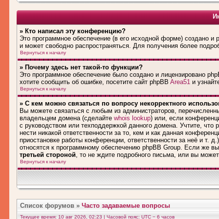
И
» Кто написал эту конференцию?
Это программное обеспечение (в его исходной форме) создано и
и может свободно распространяться. Для получения более подро
Вернуться к началу
» Почему здесь нет такой-то функции?
Это программное обеспечение было создано и лицензировано phpB
хотите сообщить об ошибке, посетите сайт phpBB
Area51
и узнайте
Вернуться к началу
» С кем можно связаться по вопросу некорректного использ
Вы можете связаться с любым из администраторов, перечисленны
владельцем домена (сделайте
whois lookup
) или, если конференци
с руководством или техподдержкой данного домена. Учтите, что
нести никакой ответственности за то, кем и как данная конферен
приостановке работы конференции, ответственности за неё и т. д.
относятся к программному обеспечению phpBB Group. Если же вы
третьей стороной
, то не ждите подробного письма, или вы може
Вернуться к началу
Список форумов
»
Часто задаваемые вопросы
Текущее время: 10 авг 2026, 02:23 | Часовой пояс: UTC − 6 часов