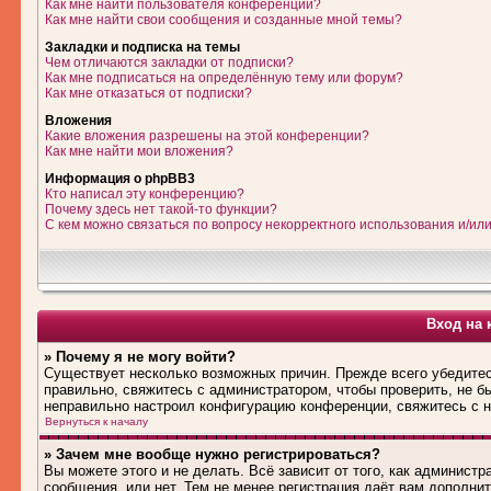
Как мне найти пользователя конференции?
Как мне найти свои сообщения и созданные мной темы?
Закладки и подписка на темы
Чем отличаются закладки от подписки?
Как мне подписаться на определённую тему или форум?
Как мне отказаться от подписки?
Вложения
Какие вложения разрешены на этой конференции?
Как мне найти мои вложения?
Информация о phpBB3
Кто написал эту конференцию?
Почему здесь нет такой-то функции?
С кем можно связаться по вопросу некорректного использования и/ил
Вход на 
» Почему я не могу войти?
Существует несколько возможных причин. Прежде всего убедитес
правильно, свяжитесь с администратором, чтобы проверить, не б
неправильно настроил конфигурацию конференции, свяжитесь с н
Вернуться к началу
» Зачем мне вообще нужно регистрироваться?
Вы можете этого и не делать. Всё зависит от того, как админис
сообщения, или нет. Тем не менее регистрация даёт вам дополн