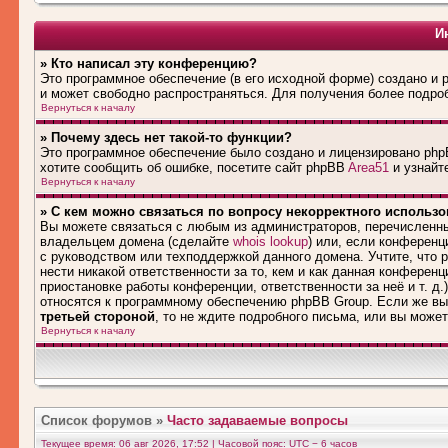
И
» Кто написал эту конференцию?
Это программное обеспечение (в его исходной форме) создано и
и может свободно распространяться. Для получения более подро
Вернуться к началу
» Почему здесь нет такой-то функции?
Это программное обеспечение было создано и лицензировано phpB
хотите сообщить об ошибке, посетите сайт phpBB
Area51
и узнайте
Вернуться к началу
» С кем можно связаться по вопросу некорректного использ
Вы можете связаться с любым из администраторов, перечисленны
владельцем домена (сделайте
whois lookup
) или, если конференци
с руководством или техподдержкой данного домена. Учтите, что
нести никакой ответственности за то, кем и как данная конферен
приостановке работы конференции, ответственности за неё и т. д.
относятся к программному обеспечению phpBB Group. Если же вы
третьей стороной
, то не ждите подробного письма, или вы може
Вернуться к началу
Список форумов
»
Часто задаваемые вопросы
Текущее время: 06 авг 2026, 17:52 | Часовой пояс: UTC − 6 часов