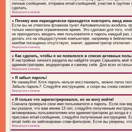
личные сообщения, отправка email-сообщений, участие в группах и
сделать.
Вернуться к началу
» Почему мне периодически приходится повторять ввод име
Если вы не отметили флажком пункт
Автоматически входить пр
только некоторое ограниченное время. Это сделано для того, что
не приходилось вводить имя пользователя и пароль каждый раз,
делать это на общедоступном компьютере, например в библиотеке,
каждом посещении
отсутствует, значит, администратор отключил
Вернуться к началу
» Как сделать, чтобы я не появлялся в списке активных поль
В настройках личного раздела вы найдёте опцию
Скрывать моё п
администраторам, модераторам и самому себе. Для всех осталь
Вернуться к началу
» Я забыл пароль!
Не паникуйте! Хотя пароль нельзя восстановить, можно легко по
Забыли пароль?
. Следуйте инструкциям, и скоро вы снова сможе
Вернуться к началу
» Я только что зарегистрировался, но не могу войти!
Сначала проверьте свои имя пользователя и пароль. Если они в
вы указали, что вам менее 13 лет, следуйте полученным инструк
активированы пользователями или администратором до входа в с
прислано email-сообщение, следуйте полученным инструкциям. Ес
email либо он заблокирован спам-фильтром. Если вы уверены, чт
Вернуться к началу