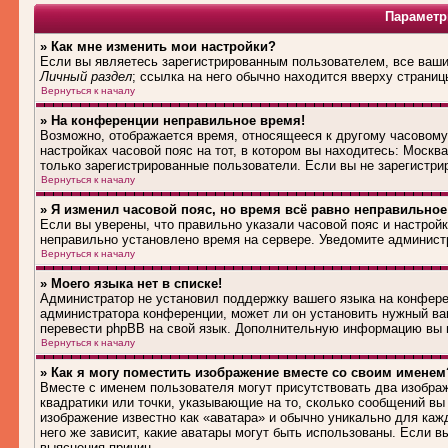
Параметр
» Как мне изменить мои настройки?
Если вы являетесь зарегистрированным пользователем, все ваши 
Личный раздел
; ссылка на него обычно находится вверху страниц
Вернуться к началу
» На конференции неправильное время!
Возможно, отображается время, относящееся к другому часовому п
настройках часовой пояс на тот, в котором вы находитесь: Москва,
только зарегистрированные пользователи. Если вы не зарегистри
Вернуться к началу
» Я изменил часовой пояс, но время всё равно неправильное
Если вы уверены, что правильно указали часовой пояс и настройк
неправильно установлено время на сервере. Уведомите админист
Вернуться к началу
» Моего языка нет в списке!
Администратор не установил поддержку вашего языка на конферен
администратора конференции, может ли он установить нужный вам
перевести phpBB на свой язык. Дополнительную информацию вы м
Вернуться к началу
» Как я могу поместить изображение вместе со своим именем
Вместе с именем пользователя могут присутствовать два изображ
квадратики или точки, указывающие на то, сколько сообщений вы 
изображение известно как «аватара» и обычно уникально для каж
него же зависит, какие аватары могут быть использованы. Если 
выяснения причин.