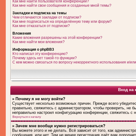
Как мне найти пользователя конференции?
Как мне найти свои сообщения и созданные мной темы?
Закладки и подписка на темы
Чем отличаются закладки от подписки?
Как мне подписаться на определённую тему или форум?
Как мне отказаться от подписки?
Вложения
Какие вложения разрешены на этой конференции?
Как мне найти мои вложения?
Информация о phpBB3
Кто написал эту конференцию?
Почему здесь нет такой-то функции?
С кем можно связаться по вопросу некорректного использования и/ил
Вход на 
» Почему я не могу войти?
Существует несколько возможных причин. Прежде всего убедитес
правильно, свяжитесь с администратором, чтобы проверить, не б
неправильно настроил конфигурацию конференции, свяжитесь с н
Вернуться к началу
» Зачем мне вообще нужно регистрироваться?
Вы можете этого и не делать. Всё зависит от того, как админис
сообщения, или нет. Тем не менее регистрация даёт вам дополн