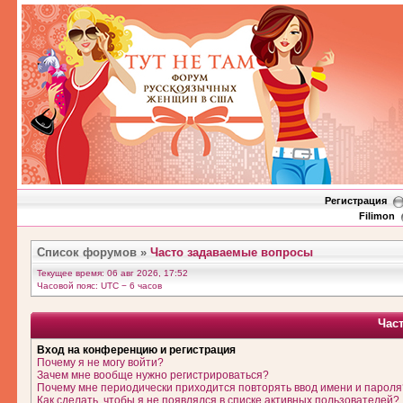
Регистрация
Filimon
Список форумов
»
Часто задаваемые вопросы
Текущее время: 06 авг 2026, 17:52
Часовой пояс: UTC − 6 часов
Час
Вход на конференцию и регистрация
Почему я не могу войти?
Зачем мне вообще нужно регистрироваться?
Почему мне периодически приходится повторять ввод имени и пароля
Как сделать, чтобы я не появлялся в списке активных пользователей?