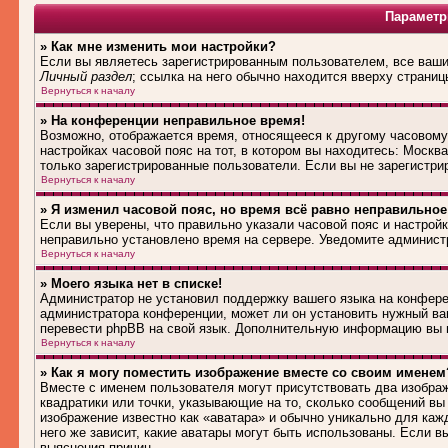
Параметр
» Как мне изменить мои настройки?
Если вы являетесь зарегистрированным пользователем, все ваши 
Личный раздел
; ссылка на него обычно находится вверху страниц
Вернуться к началу
» На конференции неправильное время!
Возможно, отображается время, относящееся к другому часовому п
настройках часовой пояс на тот, в котором вы находитесь: Москва,
только зарегистрированные пользователи. Если вы не зарегистри
Вернуться к началу
» Я изменил часовой пояс, но время всё равно неправильное
Если вы уверены, что правильно указали часовой пояс и настройк
неправильно установлено время на сервере. Уведомите админист
Вернуться к началу
» Моего языка нет в списке!
Администратор не установил поддержку вашего языка на конферен
администратора конференции, может ли он установить нужный вам
перевести phpBB на свой язык. Дополнительную информацию вы м
Вернуться к началу
» Как я могу поместить изображение вместе со своим именем
Вместе с именем пользователя могут присутствовать два изображ
квадратики или точки, указывающие на то, сколько сообщений вы 
изображение известно как «аватара» и обычно уникально для каж
него же зависит, какие аватары могут быть использованы. Если 
выяснения причин.