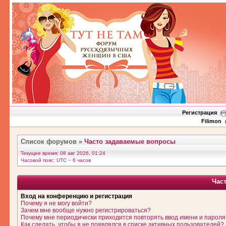
Регистрация
Filimon
Список форумов
»
Часто задаваемые вопросы
Текущее время: 08 авг 2026, 01:24
Часовой пояс: UTC − 6 часов
Час
Вход на конференцию и регистрация
Почему я не могу войти?
Зачем мне вообще нужно регистрироваться?
Почему мне периодически приходится повторять ввод имени и пароля
Как сделать, чтобы я не появлялся в списке активных пользователей?