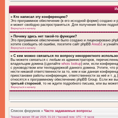
И
» Кто написал эту конференцию?
Это программное обеспечение (в его исходной форме) создано и
и может свободно распространяться. Для получения более подро
Вернуться к началу
» Почему здесь нет такой-то функции?
Это программное обеспечение было создано и лицензировано phpB
хотите сообщить об ошибке, посетите сайт phpBB
Area51
и узнайте
Вернуться к началу
» С кем можно связаться по вопросу некорректного использ
Вы можете связаться с любым из администраторов, перечисленны
владельцем домена (сделайте
whois lookup
) или, если конференци
с руководством или техподдержкой данного домена. Учтите, что
нести никакой ответственности за то, кем и как данная конферен
приостановке работы конференции, ответственности за неё и т. д.
относятся к программному обеспечению phpBB Group. Если же вы
третьей стороной
, то не ждите подробного письма, или вы може
Вернуться к началу
Список форумов
»
Часто задаваемые вопросы
Текущее время: 08 авг 2026, 01:24 | Часовой пояс: UTC − 6 часов