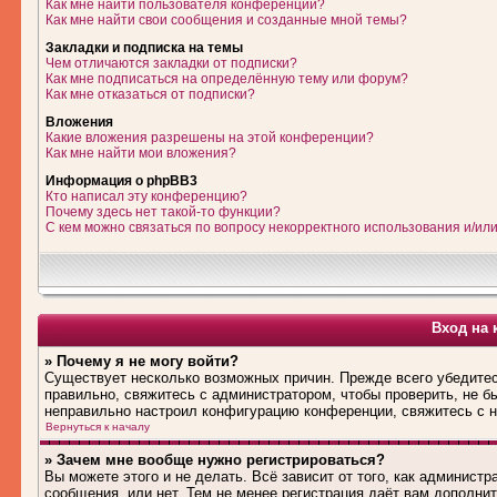
Как мне найти пользователя конференции?
Как мне найти свои сообщения и созданные мной темы?
Закладки и подписка на темы
Чем отличаются закладки от подписки?
Как мне подписаться на определённую тему или форум?
Как мне отказаться от подписки?
Вложения
Какие вложения разрешены на этой конференции?
Как мне найти мои вложения?
Информация о phpBB3
Кто написал эту конференцию?
Почему здесь нет такой-то функции?
С кем можно связаться по вопросу некорректного использования и/ил
Вход на 
» Почему я не могу войти?
Существует несколько возможных причин. Прежде всего убедитес
правильно, свяжитесь с администратором, чтобы проверить, не б
неправильно настроил конфигурацию конференции, свяжитесь с н
Вернуться к началу
» Зачем мне вообще нужно регистрироваться?
Вы можете этого и не делать. Всё зависит от того, как админис
сообщения, или нет. Тем не менее регистрация даёт вам дополн