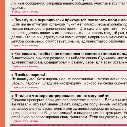
личные сообщения, отправка email-сообщений, участие в группах и
сделать.
Вернуться к началу
» Почему мне периодически приходится повторять ввод име
Если вы не отметили флажком пункт
Автоматически входить пр
только некоторое ограниченное время. Это сделано для того, что
не приходилось вводить имя пользователя и пароль каждый раз,
делать это на общедоступном компьютере, например в библиотеке,
каждом посещении
отсутствует, значит, администратор отключил
Вернуться к началу
» Как сделать, чтобы я не появлялся в списке активных поль
В настройках личного раздела вы найдёте опцию
Скрывать моё п
администраторам, модераторам и самому себе. Для всех осталь
Вернуться к началу
» Я забыл пароль!
Не паникуйте! Хотя пароль нельзя восстановить, можно легко по
Забыли пароль?
. Следуйте инструкциям, и скоро вы снова сможе
Вернуться к началу
» Я только что зарегистрировался, но не могу войти!
Сначала проверьте свои имя пользователя и пароль. Если они в
вы указали, что вам менее 13 лет, следуйте полученным инструк
активированы пользователями или администратором до входа в с
прислано email-сообщение, следуйте полученным инструкциям. Ес
email либо он заблокирован спам-фильтром. Если вы уверены, чт
Вернуться к началу