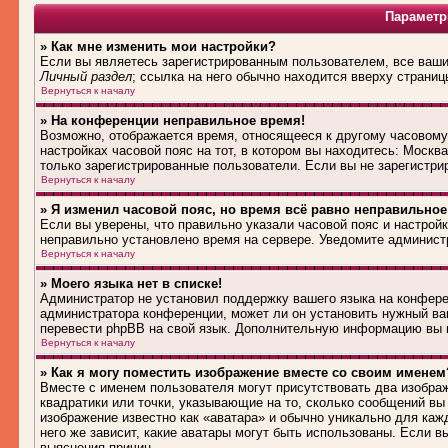
Параметр
» Как мне изменить мои настройки?
Если вы являетесь зарегистрированным пользователем, все ваши 
Личный раздел
; ссылка на него обычно находится вверху страниц
Вернуться к началу
» На конференции неправильное время!
Возможно, отображается время, относящееся к другому часовому п
настройках часовой пояс на тот, в котором вы находитесь: Москва,
только зарегистрированные пользователи. Если вы не зарегистри
Вернуться к началу
» Я изменил часовой пояс, но время всё равно неправильное
Если вы уверены, что правильно указали часовой пояс и настройк
неправильно установлено время на сервере. Уведомите админист
Вернуться к началу
» Моего языка нет в списке!
Администратор не установил поддержку вашего языка на конферен
администратора конференции, может ли он установить нужный вам
перевести phpBB на свой язык. Дополнительную информацию вы м
Вернуться к началу
» Как я могу поместить изображение вместе со своим именем
Вместе с именем пользователя могут присутствовать два изображ
квадратики или точки, указывающие на то, сколько сообщений вы 
изображение известно как «аватара» и обычно уникально для каж
него же зависит, какие аватары могут быть использованы. Если 
выяснения причин.