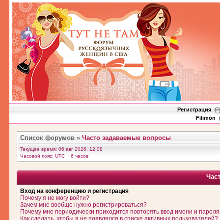
Регистрация
Filimon
Список форумов
»
Часто задаваемые вопросы
Текущее время: 06 авг 2026, 12:08
Часовой пояс: UTC − 6 часов
Час
Вход на конференцию и регистрация
Почему я не могу войти?
Зачем мне вообще нужно регистрироваться?
Почему мне периодически приходится повторять ввод имени и пароля
Как сделать, чтобы я не появлялся в списке активных пользователей?