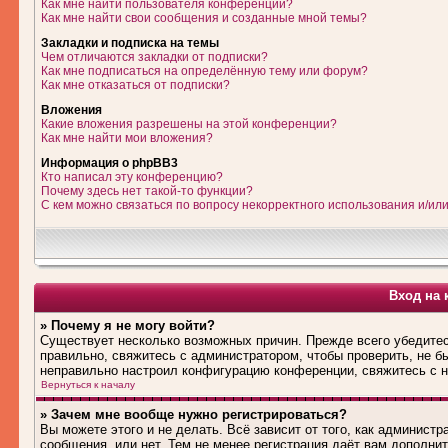
Как мне найти пользователя конференции?
Как мне найти свои сообщения и созданные мной темы?
Закладки и подписка на темы
Чем отличаются закладки от подписки?
Как мне подписаться на определённую тему или форум?
Как мне отказаться от подписки?
Вложения
Какие вложения разрешены на этой конференции?
Как мне найти мои вложения?
Информация о phpBB3
Кто написал эту конференцию?
Почему здесь нет такой-то функции?
С кем можно связаться по вопросу некорректного использования и/ил
Вход на 
» Почему я не могу войти?
Существует несколько возможных причин. Прежде всего убедитес
правильно, свяжитесь с администратором, чтобы проверить, не б
неправильно настроил конфигурацию конференции, свяжитесь с н
Вернуться к началу
» Зачем мне вообще нужно регистрироваться?
Вы можете этого и не делать. Всё зависит от того, как админис
сообщения, или нет. Тем не менее регистрация даёт вам дополн