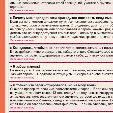
личные сообщения, отправка email-сообщений, участие в группах и
сделать.
Вернуться к началу
» Почему мне периодически приходится повторять ввод име
Если вы не отметили флажком пункт
Автоматически входить пр
только некоторое ограниченное время. Это сделано для того, что
не приходилось вводить имя пользователя и пароль каждый раз,
делать это на общедоступном компьютере, например в библиотеке,
каждом посещении
отсутствует, значит, администратор отключил
Вернуться к началу
» Как сделать, чтобы я не появлялся в списке активных поль
В настройках личного раздела вы найдёте опцию
Скрывать моё п
администраторам, модераторам и самому себе. Для всех осталь
Вернуться к началу
» Я забыл пароль!
Не паникуйте! Хотя пароль нельзя восстановить, можно легко по
Забыли пароль?
. Следуйте инструкциям, и скоро вы снова сможе
Вернуться к началу
» Я только что зарегистрировался, но не могу войти!
Сначала проверьте свои имя пользователя и пароль. Если они в
вы указали, что вам менее 13 лет, следуйте полученным инструк
активированы пользователями или администратором до входа в с
прислано email-сообщение, следуйте полученным инструкциям. Ес
email либо он заблокирован спам-фильтром. Если вы уверены, чт
Вернуться к началу