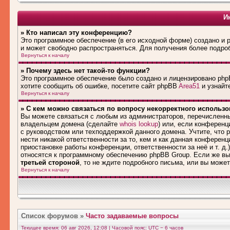
И
» Кто написал эту конференцию?
Это программное обеспечение (в его исходной форме) создано и
и может свободно распространяться. Для получения более подро
Вернуться к началу
» Почему здесь нет такой-то функции?
Это программное обеспечение было создано и лицензировано phpB
хотите сообщить об ошибке, посетите сайт phpBB
Area51
и узнайте
Вернуться к началу
» С кем можно связаться по вопросу некорректного использ
Вы можете связаться с любым из администраторов, перечисленны
владельцем домена (сделайте
whois lookup
) или, если конференци
с руководством или техподдержкой данного домена. Учтите, что
нести никакой ответственности за то, кем и как данная конферен
приостановке работы конференции, ответственности за неё и т. д.
относятся к программному обеспечению phpBB Group. Если же вы
третьей стороной
, то не ждите подробного письма, или вы може
Вернуться к началу
Список форумов
»
Часто задаваемые вопросы
Текущее время: 06 авг 2026, 12:08 | Часовой пояс: UTC − 6 часов